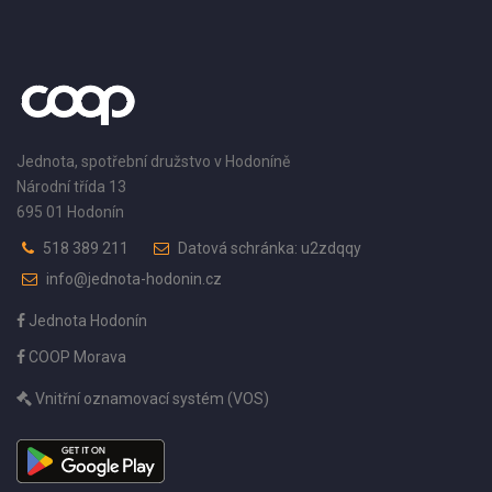
Jednota, spotřební družstvo v Hodoníně
Národní třída 13
695 01 Hodonín
518 389 211
Datová schránka: u2zdqqy
info@jednota-hodonin.cz
Jednota Hodonín
COOP Morava
Vnitřní oznamovací systém (VOS)