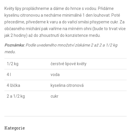
Květy lípy propláchneme a dáme do hrnce s vodou. Přidáme
kyselinu citronovou a necháme minimálně 1 den louhovat. Poté
přecedíme, přivedeme k varu a do vařicí směsi přisypeme cukr. Za
občasného míchání pak vaříme na mírném ohni (bude to trvat více
jak 2 hodiny) až do zhoustnutí do konzistence medu.
Poznámka:
Podle uvedeného množství získáme 2 až 2 a 1/2 kg
medu.
1/2 kg
čerstvé lipové květy
4 l
voda
4 lžička
kyselina citronová
2 a 1/2 kg
cukr
Kategorie