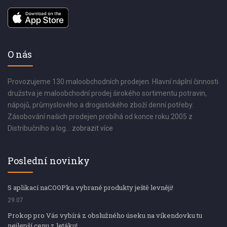
O nás
Provozujeme 130 maloobchodních prodejen. Hlavní náplní činnosti
družstva je maloobchodní prodej širokého sortimentu potravin,
nápojů, průmyslového a drogistického zboží denní potřeby.
Zásobování našich prodejen probíhá od konce roku 2005 z
Distribučního a log...
zobrazit více
Poslední novinky
S aplikací naCOOPka vybrané produkty ještě levněji!
29.07
Prokop pro Vás vybírá z obslužného úseku na víkendovku tu
nejlepší cenu z letáku!