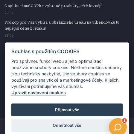
S aplikací naCOOPka vybrané produkty ještě levněji!
29.07
Prokop pro Vás vybírá z obslužného úseku na víkendovku tu
nejlepší cenu z letáku!
29.07
Prokop pro Vás vybírá z obslužného úseku na víkendovku tu
nejlepší cenu z letáku!
Souhlas s použitím COOKIES
29.07
Pro správnou funkci webu a jeho optimalizaci
Kup špekáčky od Váhaly a vyhraj s naCOOPkou sekerku Fiskars
používáme soubory cookies. Některé cookies soubory
jsou technicky nezbytné, jiné soubory cookies se
29.07
používají pro analytické a marketingové účely. K jejich
Prokop pro Vás vybírá na víkendovku ty nejlepší ceny z letáku!
využívání potřebujeme váš souhlas.
29.07
Upravit nastavení cookies
Přijmout vše
Odmítnout vše
Copyright ©2026 Jednota, spotřební družstvo v Hodoníně