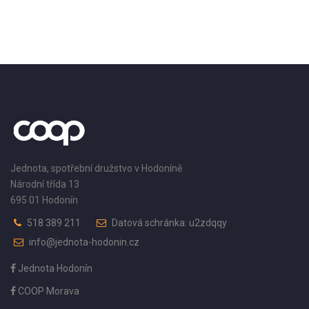
Jednota, spotřební družstvo v Hodoníně
Národní třída 13
695 01 Hodonín
518 389 211
Datová schránka: u2zdqqy
info@jednota-hodonin.cz
Jednota Hodonín
COOP Morava