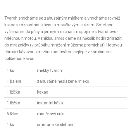
Tvaroh smícháme se zahuštěným mlékem a vmícháme rovněž
kakao s rozpustnou kávou a moučkovým cukrem. Smetanu
vyšleháme do pěny a jemným mícháním spojíme s tvarohovo-
mléčnou hmotou. Vzniklou směs dáme na několik hodin zmrazit
do mrazničky (v průběhu mražení můžeme promíchat). Hotovou
domácí kávovou zmrzlinu podáváme nejlépe v kombinaci s
oblíbenou kávou.
1 ks
měkký tvaroh
1 balení
zahuštěné neslazené mléko
1 lžička
kakao
1 lžička
instantní káva
5 lžíce
moučkový cukr
1 ks
smetana ke šlehání