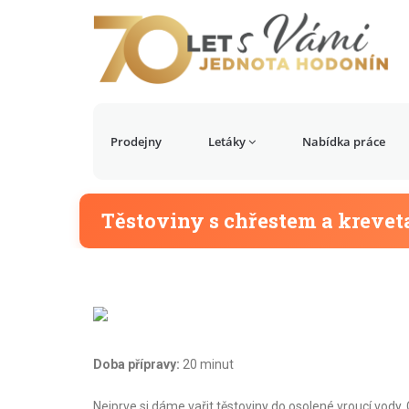
Prodejny
Letáky
Nabídka práce
Těstoviny s chřestem a kreve
Doba přípravy:
20 minut
Nejprve si dáme vařit těstoviny do osolené vroucí vody.