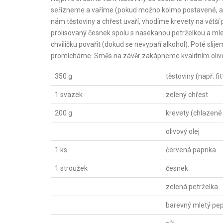
seřízneme a vaříme (pokud možno kolmo postavené, aby
nám těstoviny a chřest uvaří, vhodíme krevety na větší
prolisovaný česnek spolu s nasekanou petrželkou a m
chviličku povařit (dokud se nevypaří alkohol). Poté sli
promícháme. Směs na závěr zakápneme kvalitním oli
350 g
těstoviny (např. fi
1 svazek
zelený chřest
200 g
krevety (chlazen
olivový olej
1 ks
červená paprika
1 stroužek
česnek
zelená petrželka
barevný mletý pe