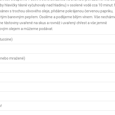
 hlavičky těsně vyčuhovaly nad hladinu) v osolené vodě cca 10 minut. 
 pánev s trochou olivového oleje, přidáme pokrájenou červenou papriku,
letým barevným pepřem. Osolíme a podlijeme bílým vínem. Vše nechám
jeme těstoviny uvařené na skus a rovněž i uvařený chřest a vše jemně
vovým olejem a můžeme podávat.
ttuccine)
é nebo mražené)
př