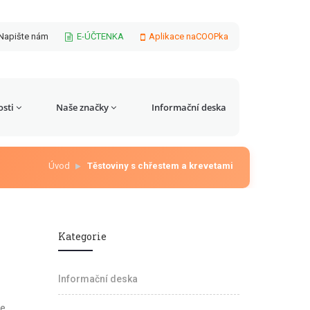
Napište nám
E-ÚČTENKA
Aplikace naCOOPka
sti
Naše značky
Informační deska
Úvod
Těstoviny s chřestem a krevetami
Kategorie
Informační deska
le