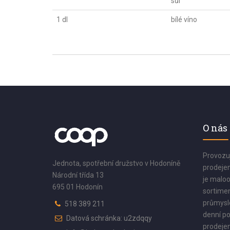
sůl
1 dl
bílé víno
O nás
Provozu
Jednota, spotřební družstvo v Hodoníně
prodejen
Národní třída 13
je maloo
695 01 Hodonín
sortimen
průmyslo
518 389 211
denní po
Datová schránka: u2zdqqy
prodejen