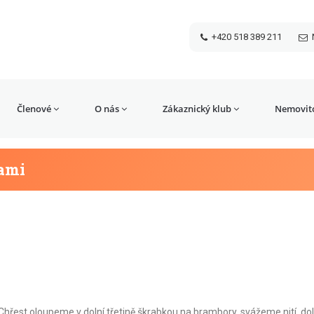
+420 518 389 211
Členové
O nás
Zákaznický klub
Nemovito
tami
 Chřest oloupeme v dolní třetině škrabkou na brambory, svážeme nití, do