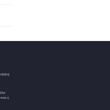
odukty
ného
cenu z