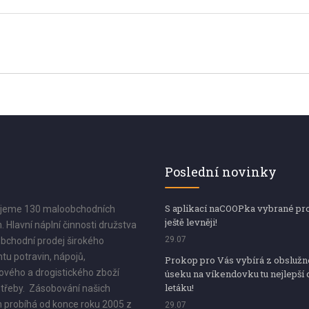
Poslední novinky
S aplikací naCOOPka vybrané pr
jeme 130 maloobchodních
ještě levněji!
. Hlavní náplní činnosti družstva
29.07
bchodní prodej širokého
tu potravin, nápojů,
Prokop pro Vás vybírá z obsluž
vého a drogistického zboží
úseku na víkendovku tu nejlepší 
letáku!
třeby. Zásobování našich
 probíhá od konce roku 2005 z
29.07