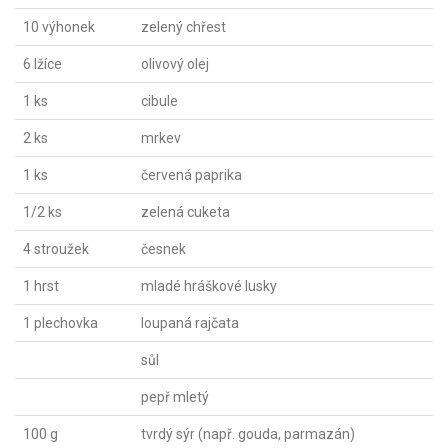
10 výhonek
zelený chřest
6 lžíce
olivový olej
1 ks
cibule
2 ks
mrkev
1 ks
červená paprika
1/2 ks
zelená cuketa
4 stroužek
česnek
1 hrst
mladé hráškové lusky
1 plechovka
loupaná rajčata
sůl
pepř mletý
100 g
tvrdý sýr (např. gouda, parmazán)