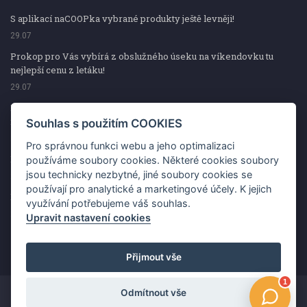
S aplikací naCOOPka vybrané produkty ještě levněji!
29.07
Prokop pro Vás vybírá z obslužného úseku na víkendovku tu
nejlepší cenu z letáku!
29.07
Prokop pro Vás vybírá z obslužného úseku na víkendovku tu
nejlepší cenu z letáku!
Souhlas s použitím COOKIES
29.07
Pro správnou funkci webu a jeho optimalizaci
Kup špekáčky od Váhaly a vyhraj s naCOOPkou sekerku Fiskars
používáme soubory cookies. Některé cookies soubory
jsou technicky nezbytné, jiné soubory cookies se
29.07
používají pro analytické a marketingové účely. K jejich
Prokop pro Vás vybírá na víkendovku ty nejlepší ceny z letáku!
využívání potřebujeme váš souhlas.
29.07
Upravit nastavení cookies
Přijmout vše
Odmítnout vše
Copyright ©2026 Jednota, spotřební družstvo v Hodoníně