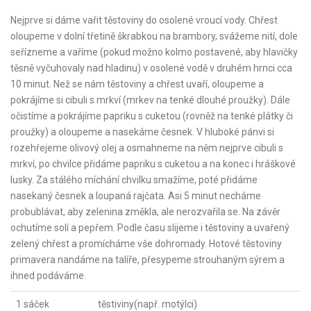
Nejprve si dáme vařit těstoviny do osolené vroucí vody. Chřest
oloupeme v dolní třetině škrabkou na brambory, svážeme nití, dole
seřízneme a vaříme (pokud možno kolmo postavené, aby hlavičky
těsně vyčuhovaly nad hladinu) v osolené vodě v druhém hrnci cca
10 minut. Než se nám těstoviny a chřest uvaří, oloupeme a
pokrájíme si cibuli s mrkví (mrkev na tenké dlouhé proužky). Dále
očistíme a pokrájíme papriku s cuketou (rovněž na tenké plátky či
proužky) a oloupeme a nasekáme česnek. V hluboké pánvi si
rozehřejeme olivový olej a osmahneme na něm nejprve cibuli s
mrkví, po chvilce přidáme papriku s cuketou a na konec i hráškové
lusky. Za stálého míchání chvilku smažíme, poté přidáme
nasekaný česnek a loupaná rajčata. Asi 5 minut necháme
probublávat, aby zelenina změkla, ale nerozvařila se. Na závěr
ochutíme solí a pepřem. Podle času slijeme i těstoviny a uvařený
zelený chřest a promícháme vše dohromady. Hotové těstoviny
primavera nandáme na talíře, přesypeme strouhaným sýrem a
ihned podáváme.
1 sáček
těstiviny(např. motýlci)