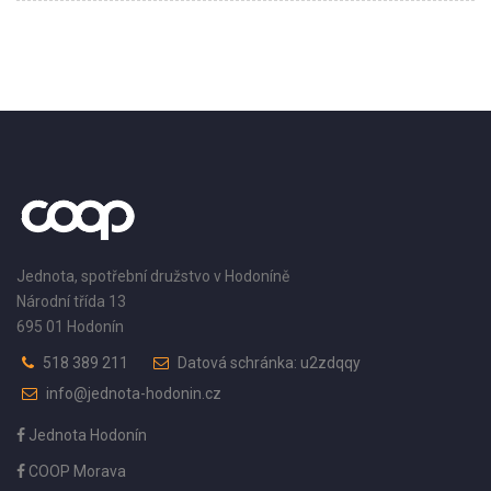
Jednota, spotřební družstvo v Hodoníně
Národní třída 13
695 01 Hodonín
518 389 211
Datová schránka: u2zdqqy
info@jednota-hodonin.cz
Jednota Hodonín
COOP Morava