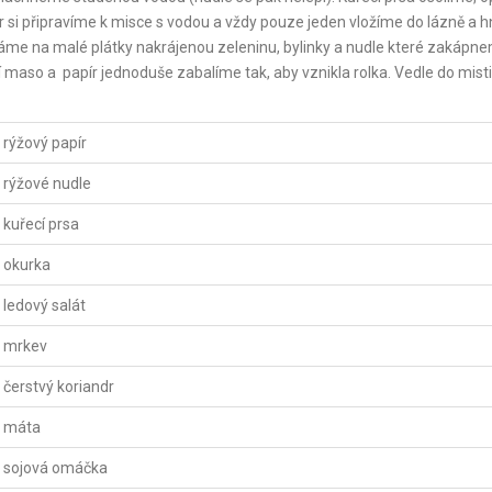
r si připravíme k misce s vodou a vždy pouze jeden vložíme do lázně a 
dáme na malé plátky nakrájenou zeleninu, bylinky a nudle které zakápn
so a papír jednoduše zabalíme tak, aby vznikla rolka. Vedle do misti
rýžový papír
rýžové nudle
kuřecí prsa
okurka
ledový salát
mrkev
čerstvý koriandr
máta
sojová omáčka