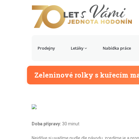
Prodejny
Letáky
Nabídka práce
Zeleninové rolky s kuřecím 
Doba přípravy:
30 minut
Nejdříve si uvaříme nudle dle návodu, zcedíme je a pr