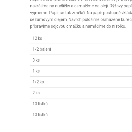
nakrájíme na nudličky a osmažíme na oleji. Rýžový papí
vyjmeme. Papír se tak změkčí. Na papír postupně vklá
sezamovým olejem. Navrch položíme osmažené kuřecí ma
připravíme sojovou omáčku a namáčíme do ní rolku.
12 ks
1/2 balení
3 ks
1 ks
1/2 ks
2 ks
10 lístků
10 lístků