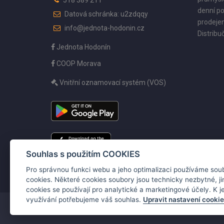
518 389 211
denní po
Datová schránka: u2zdqqy
prodejen
info@jednota-hodonin.cz
Distribuč
Jednota Hodonín
COOP Morava
Vnitřní oznamovací systém (VOS)
Souhlas s použitím COOKIES
Pro správnou funkci webu a jeho optimalizaci používáme sou
cookies. Některé cookies soubory jsou technicky nezbytné, j
cookies se používají pro analytické a marketingové účely. K je
využívání potřebujeme váš souhlas.
Upravit nastavení cooki
Copyright ©2026 Jednota, spotřební družstvo v Hodoníně