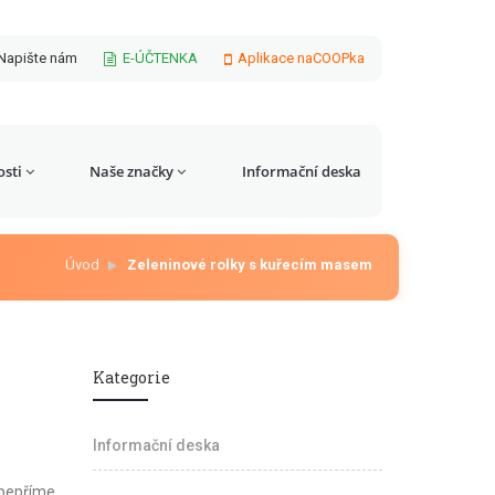
Napište nám
E-ÚČTENKA
Aplikace naCOOPka
sti
Naše značky
Informační deska
Úvod
Zeleninové rolky s kuřecím masem
Kategorie
Informační deska
opepříme,