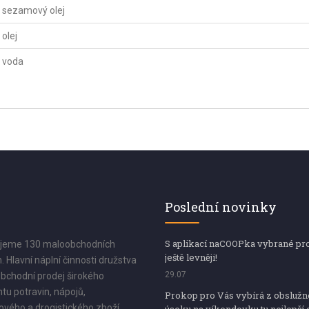
sezamový olej
olej
voda
Poslední novinky
S aplikací naCOOPka vybrané pr
jeme 130 maloobchodních
ještě levněji!
. Hlavní náplní činnosti družstva
29.07
bchodní prodej širokého
tu potravin, nápojů,
Prokop pro Vás vybírá z obsluž
vého a drogistického zboží