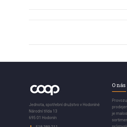
O nás
Provozu
Jednota, spotřební družstvo v Hodoníně
prodejen
Národní třída 13
je maloo
695 01 Hodonín
sortimen
průmyslo