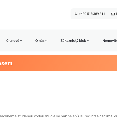
+420 518 389 211
Členové
O nás
Zákaznický klub
Nemovito
masem
opláchneme studenou vodou (nudle se pak nelepí). Kuřecí prsa osolíme, 