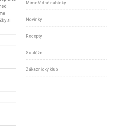
Mimořádné nabídky
hned
eme
Novinky
čky si
Recepty
Soutěže
Zákaznický klub