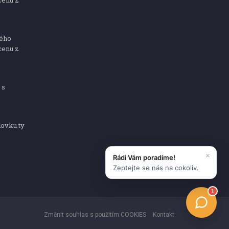
cenu z
ného
cenu z
 s
dovku ty
Změnit souhlas s použitím COOKIES
Kontakt