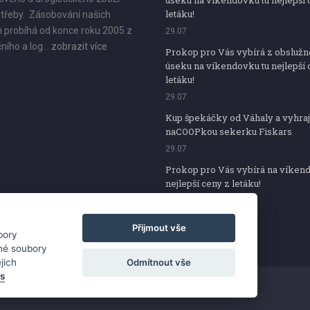
úseku na víkendovku tu nejlepší 
letáku!
třeby. Zásobování našich
 probíhá od konce roku 2005 z
29.07
ního a log...
zobrazit více
Prokop pro Vás vybírá z obsluž
úseku na víkendovku tu nejlepší 
letáku!
29.07
Kup špekáčky od Váhaly a vyhraj
naCOOPkou sekerku Fiskars
29.07
Prokop pro Vás vybírá na víken
nejlepší ceny z letáku!
29.07
Přijmout vše
bory
iné soubory
Odmítnout vše
jich
es