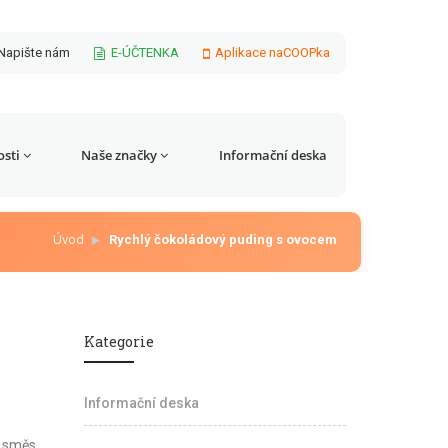
Napište nám
E-ÚČTENKA
Aplikace naCOOPka
sti
Naše značky
Informační deska
Úvod
Rychlý čokoládový puding s ovocem
Kategorie
Informační deska
u směs