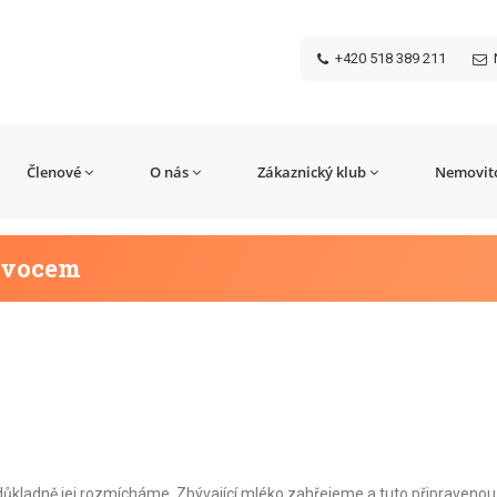
+420 518 389 211
Členové
O nás
Zákaznický klub
Nemovito
ovocem
ůkladně jej rozmícháme. Zbývající mléko zahřejeme a tuto připraveno