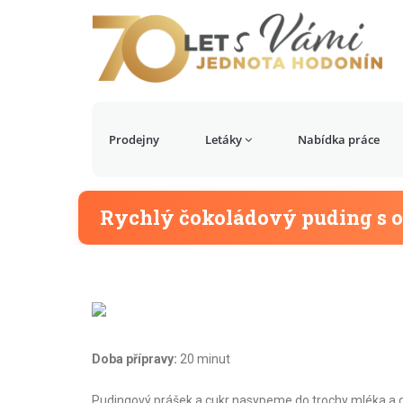
Prodejny
Letáky
Nabídka práce
Rychlý čokoládový puding s 
Doba přípravy:
20 minut
Pudingový prášek a cukr nasypeme do trochy mléka a d