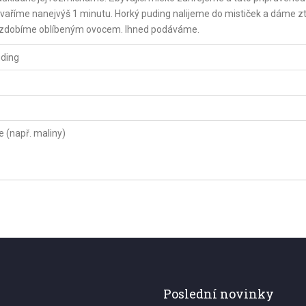
a vaříme nanejvýš 1 minutu. Horký puding nalijeme do mističek a dáme 
a ozdobíme oblíbeným ovocem. Ihned podáváme.
uding
e (např. maliny)
Poslední novinky