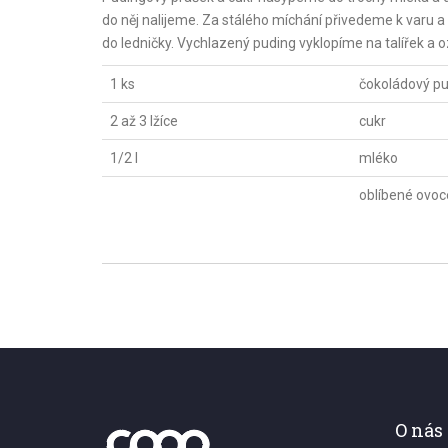
do něj nalijeme. Za stálého míchání přivedeme k varu 
do ledničky. Vychlazený puding vyklopíme na talířek 
1 ks
čokoládový p
2 až 3 lžíce
cukr
1/2 l
mléko
oblíbené ovoc
O nás