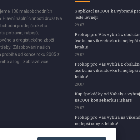
S aplikací naCOOPka vybrané pr
jeme 130 maloobchodních
ještě levněji!
. Hlavní náplní činnosti družstva
29.07
bchodní prodej širokého
tu potravin, nápojů,
Prokop pro Vás vybírá z obsluž
vého a drogistického zboží
úseku na víkendovku tu nejlepší 
letáku!
třeby. Zásobování našich
 probíhá od konce roku 2005 z
29.07
ního a log...
zobrazit více
Prokop pro Vás vybírá z obsluž
úseku na víkendovku tu nejlepší 
letáku!
29.07
Kup špekáčky od Váhaly a vyhraj
naCOOPkou sekerku Fiskars
29.07
Prokop pro Vás vybírá na víken
nejlepší ceny z letáku!
29.07