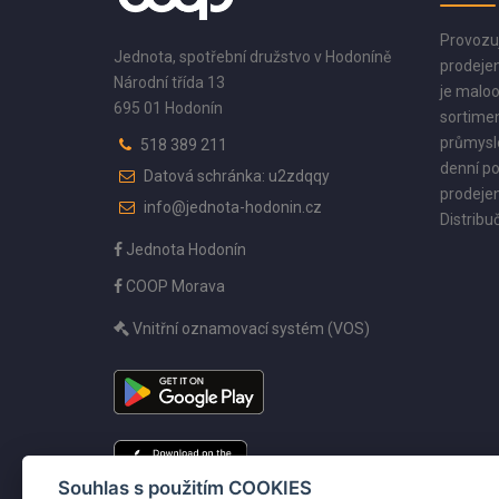
Provozu
Jednota, spotřební družstvo v Hodoníně
prodejen
Národní třída 13
je maloo
695 01 Hodonín
sortimen
průmyslo
518 389 211
denní po
Datová schránka: u2zdqqy
prodejen
info@jednota-hodonin.cz
Distribuč
Jednota Hodonín
COOP Morava
Vnitřní oznamovací systém (VOS)
Souhlas s použitím COOKIES