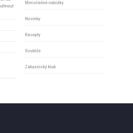
Mimořádné nabídky
ztuhnout
Novinky
Recepty
Soutěže
Zákaznický klub