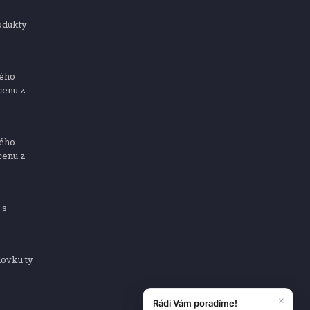
odukty
ného
cenu z
ného
cenu z
 s
dovku ty