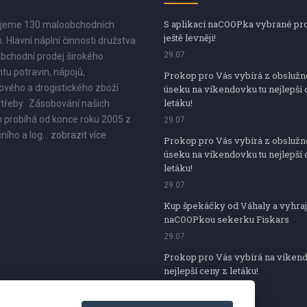
S aplikací naCOOPka vybrané pr
jeme 130 maloobchodních
ještě levněji!
. Hlavní náplní činnosti družstva
29.07
bchodní prodej širokého
tu potravin, nápojů,
Prokop pro Vás vybírá z obsluž
vého a drogistického zboží
úseku na víkendovku tu nejlepší 
letáku!
třeby. Zásobování našich
 probíhá od konce roku 2005 z
29.07
ního a log...
zobrazit více
Prokop pro Vás vybírá z obsluž
úseku na víkendovku tu nejlepší 
letáku!
29.07
Kup špekáčky od Váhaly a vyhraj
naCOOPkou sekerku Fiskars
29.07
Prokop pro Vás vybírá na víken
nejlepší ceny z letáku!
29.07