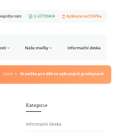
Napište nám
E-ÚČTENKA
Aplikace naCOOPka
sti
Naše značky
Informační deska
Úvod
Kravička pro děti ve vybraných prodejnách
Kategorie
Informační deska