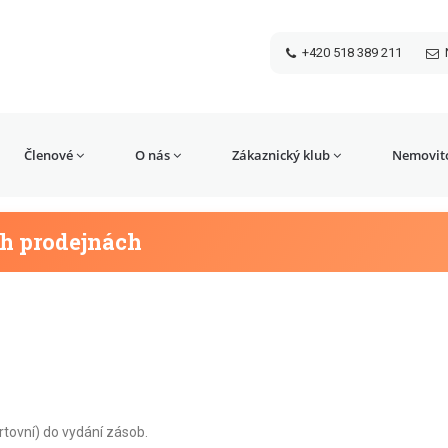
+420 518 389 211
Členové
O nás
Zákaznický klub
Nemovito
ch prodejnách
rtovní) do vydání zásob.