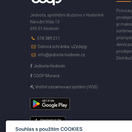
Provozu
Jednota, spotřební družstvo v Hodoníně
prodejen
Národní třída 13
je maloo
695 01 Hodonín
sortimen
průmyslo
518 389 211
denní po
Datová schránka: u2zdqqy
prodejen
info@jednota-hodonin.cz
Distribuč
Jednota Hodonín
COOP Morava
Vnitřní oznamovací systém (VOS)
Souhlas s použitím COOKIES