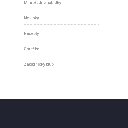
Mimořádné nabídky
Novinky
Recepty
Soutěže
Zákaznický klub