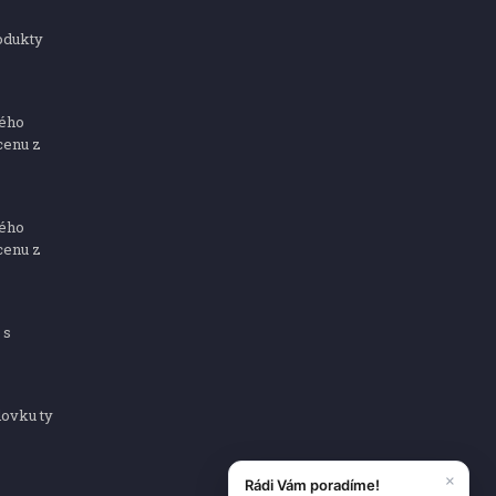
odukty
ného
cenu z
ného
cenu z
 s
dovku ty