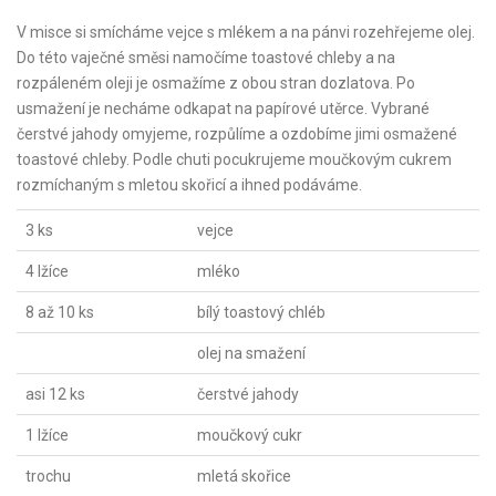
V misce si smícháme vejce s mlékem a na pánvi rozehřejeme olej.
Do této vaječné směsi namočíme toastové chleby a na
rozpáleném oleji je osmažíme z obou stran dozlatova. Po
usmažení je necháme odkapat na papírové utěrce. Vybrané
čerstvé jahody omyjeme, rozpůlíme a ozdobíme jimi osmažené
toastové chleby. Podle chuti pocukrujeme moučkovým cukrem
rozmíchaným s mletou skořicí a ihned podáváme.
3 ks
vejce
4 lžíce
mléko
8 až 10 ks
bílý toastový chléb
olej na smažení
asi 12 ks
čerstvé jahody
1 lžíce
moučkový cukr
trochu
mletá skořice