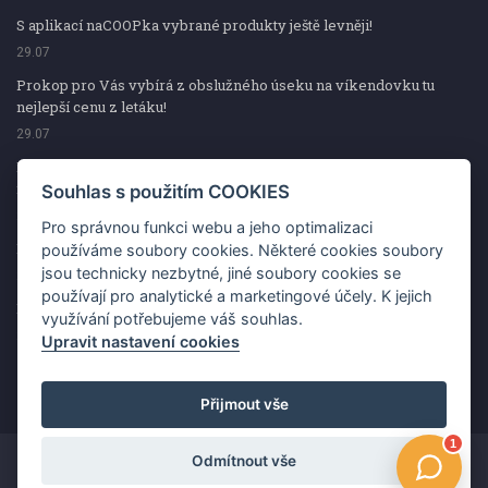
S aplikací naCOOPka vybrané produkty ještě levněji!
29.07
Prokop pro Vás vybírá z obslužného úseku na víkendovku tu
nejlepší cenu z letáku!
29.07
Prokop pro Vás vybírá z obslužného úseku na víkendovku tu
nejlepší cenu z letáku!
Souhlas s použitím COOKIES
29.07
Pro správnou funkci webu a jeho optimalizaci
Kup špekáčky od Váhaly a vyhraj s naCOOPkou sekerku Fiskars
používáme soubory cookies. Některé cookies soubory
jsou technicky nezbytné, jiné soubory cookies se
29.07
používají pro analytické a marketingové účely. K jejich
Prokop pro Vás vybírá na víkendovku ty nejlepší ceny z letáku!
využívání potřebujeme váš souhlas.
29.07
Upravit nastavení cookies
Přijmout vše
Odmítnout vše
Copyright ©2026 Jednota, spotřební družstvo v Hodoníně