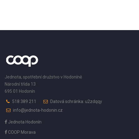
Jednota, spotřební družstvo v Hodoníně
Národní třída 13
695 01 Hodonín
518 389 211
Datová schránka: u2zdqqy
info@jednota-hodonin.cz
Jednota Hodonín
COOP Morava