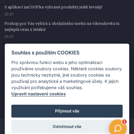
S aplikací naCOOPka vybrané produkty ještě levněji!
29.07
Prokop pro Vás vybírá z obslužného úseku na víkendovku tu
nejlepší cenu z letáku!
29.07
Prokop pro Vás vybírá z obslužného úseku na víkendovku tu
nejlepší cenu z letáku!
Souhlas s použitím COOKIES
29.07
Pro správnou funkci webu a jeho optimalizaci
Kup špekáčky od Váhaly a vyhraj s naCOOPkou sekerku Fiskars
používáme soubory cookies. Některé cookies soubory
jsou technicky nezbytné, jiné soubory cookies se
29.07
používají pro analytické a marketingové účely. K jejich
Prokop pro Vás vybírá na víkendovku ty nejlepší ceny z letáku!
využívání potřebujeme váš souhlas.
29.07
Upravit nastavení cookies
Přijmout vše
Odmítnout vše
Copyright ©2026 Jednota, spotřební družstvo v Hodoníně