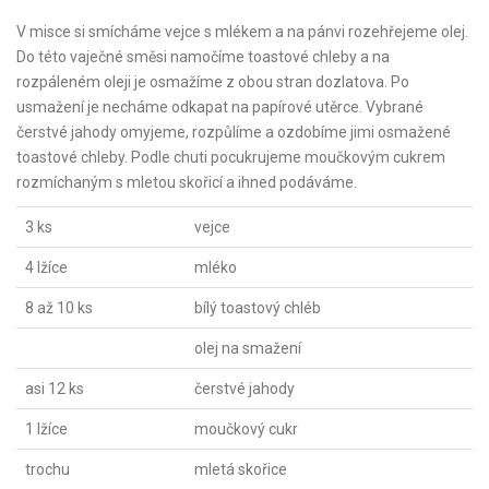
V misce si smícháme vejce s mlékem a na pánvi rozehřejeme olej.
Do této vaječné směsi namočíme toastové chleby a na
rozpáleném oleji je osmažíme z obou stran dozlatova. Po
usmažení je necháme odkapat na papírové utěrce. Vybrané
čerstvé jahody omyjeme, rozpůlíme a ozdobíme jimi osmažené
toastové chleby. Podle chuti pocukrujeme moučkovým cukrem
rozmíchaným s mletou skořicí a ihned podáváme.
3 ks
vejce
4 lžíce
mléko
8 až 10 ks
bílý toastový chléb
olej na smažení
asi 12 ks
čerstvé jahody
1 lžíce
moučkový cukr
trochu
mletá skořice