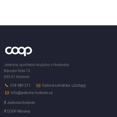
Jednota, spotřební družstvo v Hodoníně
Národní třída 13
695 01 Hodonín
518 389 211
Datová schránka: u2zdqqy
info@jednota-hodonin.cz
Jednota Hodonín
COOP Morava