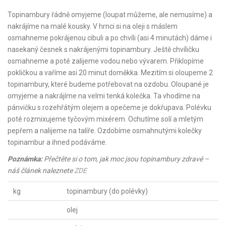
Topinambury řádně omyjeme (loupat můžeme, ale nemusíme) a
nakrájíme na malé kousky. V hrnci si na oleji s máslem
osmahneme pokrájenou cibuli a po chvíli (asi 4 minutách) dáme i
nasekaný česnek s nakrájenými topinambury. Ještě chvíličku
osmahneme a poté zalijeme vodou nebo vývarem. Přiklopíme
pokličkou a vaříme asi 20 minut doměkka. Mezitím si oloupeme 2
topinambury, které budeme potřebovat na ozdobu. Oloupané je
omyjeme a nakrájíme na velmi tenká kolečka. Ta vhodíme na
pánvičku s rozehřátým olejem a opečeme je dokřupava. Polévku
poté rozmixujeme tyčovým mixérem. Ochutíme solí a mletým
pepřem a nalijeme na talíře. Ozdobíme osmahnutými kolečky
topinambur a ihned podáváme.
Poznámka:
Přečtěte si o tom, jak moc jsou topinambury zdravé –
náš článek naleznete
ZDE
kg
topinambury (do polévky)
olej