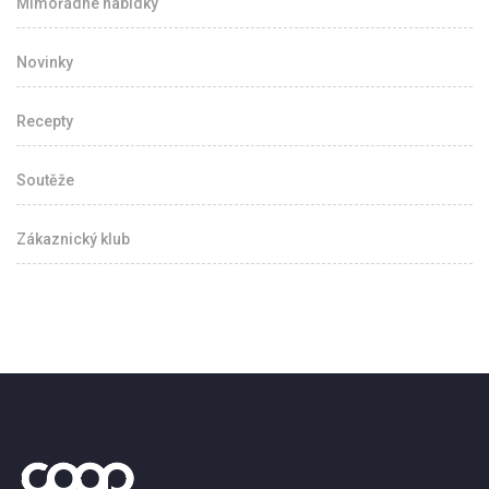
Mimořádné nabídky
Novinky
Recepty
Soutěže
Zákaznický klub