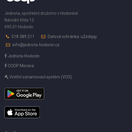
Jednota, spotřební družstvo v Hodoníně
Národní třída 13
695 01 Hodonín
518 389 211
Datová schránka: u2zdqqy
info@jednota-hodonin.cz
Jednota Hodonín
COOP Morava
Vnitřní oznamovací systém (VOS)