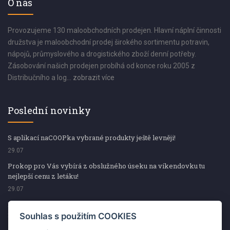
O nás
Provozujeme 130 maloobchodních prodejen. Hlavní náplní činnosti
družstva je maloobchodní prodej širokého sortimentu potravin,
nápojů, průmyslového a drogistického zboží denní potřeby.
Zásobování našich prodejen probíhá od konce roku 2005 z
Distribučního a log...
zobrazit více
Poslední novinky
S aplikací naCOOPka vybrané produkty ještě levněji!
29.07
Prokop pro Vás vybírá z obslužného úseku na víkendovku tu
nejlepší cenu z letáku!
29.07
Prokop pro Vás vybírá z obslužného úseku na víkendovku tu
nejlepší cenu z letáku!
Souhlas s použitím COOKIES
29.07