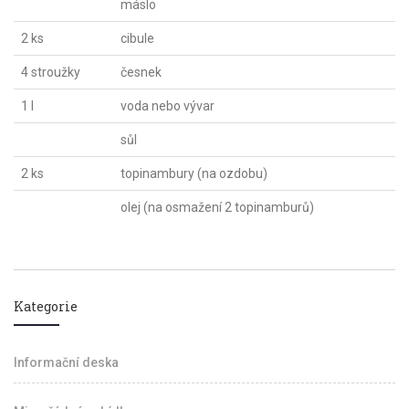
máslo
2 ks
cibule
4 stroužky
česnek
1 l
voda nebo vývar
sůl
2 ks
topinambury (na ozdobu)
olej (na osmažení 2 topinamburů)
Kategorie
Informační deska