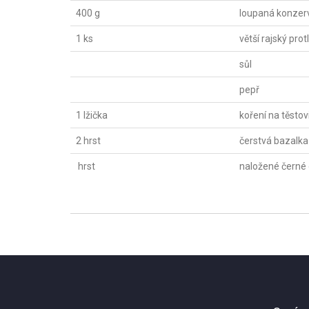
400 g
loupaná konzer
1 ks
větší rajský prot
sůl
pepř
1 lžička
koření na těstov
2 hrst
čerstvá bazalka
hrst
naložené černé 