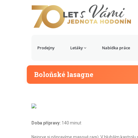
Prodejny
Letáky
Nabídka práce
Boloňské lasagne
Doba přípravy:
140 minut
Nejprve si připravíme masové ragú: V hlubším kastrol