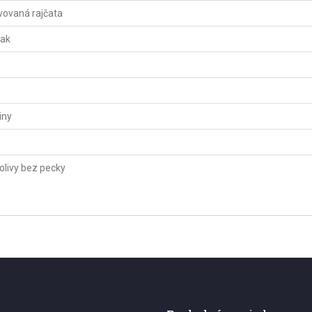
vovaná rajčata
lak
iny
olivy bez pecky