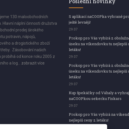
Poslední novinky
S aplikací naCOOPka vybrané pr
jeme 130 maloobchodních
ještě levněji!
. Hlavní náplní činnosti družstva
29.07
bchodní prodej širokého
tu potravin, nápojů,
Prokop pro Vás vybírá z obsluž
vého a drogistického zboží
úseku na víkendovku tu nejlepší 
letáku!
třeby. Zásobování našich
 probíhá od konce roku 2005 z
29.07
ního a log...
zobrazit více
Prokop pro Vás vybírá z obsluž
úseku na víkendovku tu nejlepší 
letáku!
29.07
Kup špekáčky od Váhaly a vyhraj
naCOOPkou sekerku Fiskars
29.07
Prokop pro Vás vybírá na víken
nejlepší ceny z letáku!
29.07