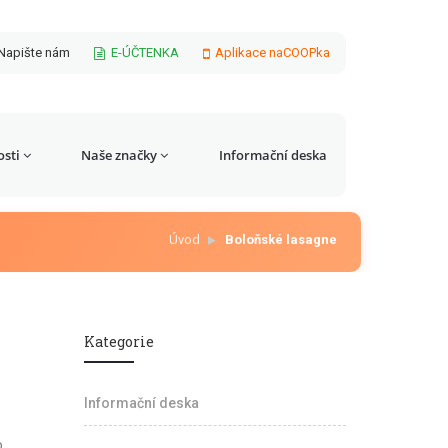
Napište nám
E-ÚČTENKA
Aplikace naCOOPka
sti
Naše značky
Informační deska
Úvod
Boloňské lasagne
Kategorie
Informační deska
o