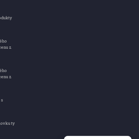
odukty
ného
cenu z
ného
cenu z
 s
dovku ty