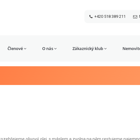
+420 518 389 211
Členové
O nás
Zákaznický klub
Nemovito
u rozehřejeme olivový olej s máslem a zvolna na něm restujeme najemn