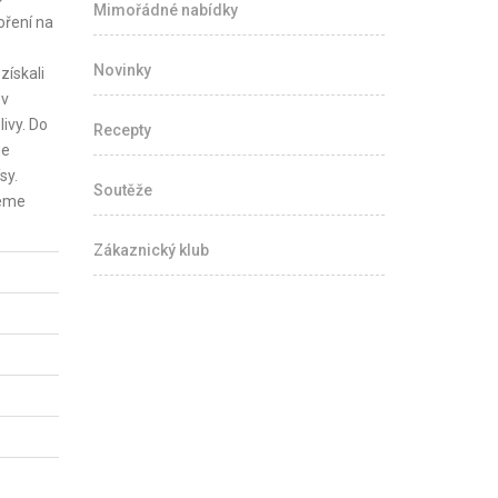
Mimořádné nabídky
oření na
Novinky
získali
 v
ivy. Do
Recepty
me
sy.
Soutěže
čeme
Zákaznický klub