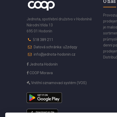
O nás
Provozu
Jednota, spotřební družstvo v Hodoníně
prodejen
Národní třída 13
je maloo
695 01 Hodonín
sortimen
průmyslo
518 389 211
denní po
Datová schránka: u2zdqqy
prodejen
info@jednota-hodonin.cz
Distribuč
Jednota Hodonín
COOP Morava
Vnitřní oznamovací systém (VOS)