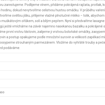
vu zarestujeme. Podlijeme vínem, přidáme pokrájená rajčata, protlak, k
 asi hodinu, dokud nevytvoříme celistvou hustou omáčku. V průběhu vaření
íme světlou jíšku, přilijeme vlažné plnotučné mléko – tolik, abychom 
uškátovým oříškem, solí a bílým pepřem. Nyní si předvaříme lasagne
gú ještě vmícháme na závěr najemno nasekanou bazalku a pokrájené ol
me první vrstvu těstovin, zalijeme ji vrstvou boloňské omáčky, zasype
in a postup opakujeme podle množství surovin a velikosti zapékací mí
 posypeme strouhaným parmezánem. Vložíme do vyhřáté trouby a pe
ned podáváme.
aso