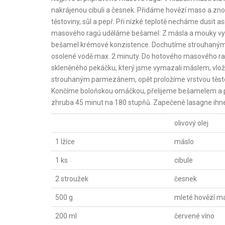
nakrájenou cibuli a česnek. Přidáme hovězí maso a zno
těstoviny, sůl a pepř. Při nízké teplotě necháme dusit
masového ragú uděláme bešamel: Z másla a mouky vytvoř
bešamel krémové konzistence. Dochutíme strouhaným m
osolené vodě max. 2 minuty. Do hotového masového ra
skleněného pekáčku, který jsme vymazali máslem, vloží
strouhaným parmezánem, opět proložíme vrstvou těstov
Končíme boloňskou omáčkou, přelijeme bešamelem a
zhruba 45 minut na 180 stupňů. Zapečené lasagne ih
olivový olej
1 lžíce
máslo
1 ks
cibule
2 stroužek
česnek
500 g
mleté hovězí m
200 ml
červené víno