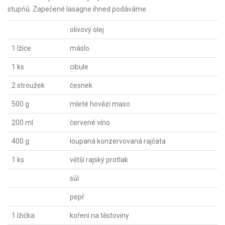
stupňů. Zapečené lasagne ihned podáváme.
olivový olej
1 lžíce
máslo
1 ks
cibule
2 stroužek
česnek
500 g
mleté hovězí maso
200 ml
červené víno
400 g
loupaná konzervovaná rajčata
1 ks
větší rajský protlak
sůl
pepř
1 lžička
koření na těstoviny