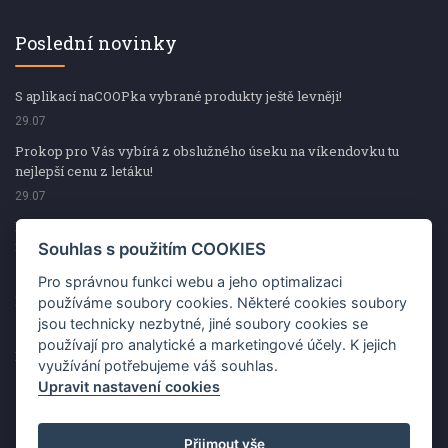
Poslední novinky
S aplikací naCOOPka vybrané produkty ještě levněji!
29.07
Prokop pro Vás vybírá z obslužného úseku na víkendovku tu
nejlepší cenu z letáku!
29.07
Prokop pro Vás vybírá z obslužného úseku na víkendovku tu
nejlepší cenu z letáku!
Souhlas s použitím COOKIES
29.07
Pro správnou funkci webu a jeho optimalizaci
Kup špekáčky od Váhaly a vyhraj s naCOOPkou sekerku Fiskars
používáme soubory cookies. Některé cookies soubory
jsou technicky nezbytné, jiné soubory cookies se
29.07
používají pro analytické a marketingové účely. K jejich
Prokop pro Vás vybírá na víkendovku ty nejlepší ceny z letáku!
využívání potřebujeme váš souhlas.
29.07
Upravit nastavení cookies
Přijmout vše