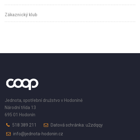
Zákaznický klub
Jednota, spotřební družstvo v Hodoníně
Národní třída 13
695 01 Hodonín
518 389 211
Datová schránka: u2zdqqy
info@jednota-hodonin.cz