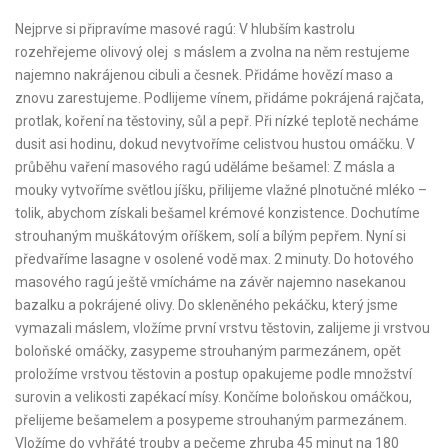
Nejprve si připravíme masové ragú: V hlubším kastrolu
rozehřejeme olivový olej s máslem a zvolna na něm restujeme
najemno nakrájenou cibuli a česnek. Přidáme hovězí maso a
znovu zarestujeme. Podlijeme vínem, přidáme pokrájená rajčata,
protlak, koření na těstoviny, sůl a pepř. Při nízké teplotě necháme
dusit asi hodinu, dokud nevytvoříme celistvou hustou omáčku. V
průběhu vaření masového ragú uděláme bešamel: Z másla a
mouky vytvoříme světlou jíšku, přilijeme vlažné plnotučné mléko –
tolik, abychom získali bešamel krémové konzistence. Dochutíme
strouhaným muškátovým oříškem, solí a bílým pepřem. Nyní si
předvaříme lasagne v osolené vodě max. 2 minuty. Do hotového
masového ragú ještě vmícháme na závěr najemno nasekanou
bazalku a pokrájené olivy. Do skleněného pekáčku, který jsme
vymazali máslem, vložíme první vrstvu těstovin, zalijeme ji vrstvou
boloňské omáčky, zasypeme strouhaným parmezánem, opět
proložíme vrstvou těstovin a postup opakujeme podle množství
surovin a velikosti zapékací mísy. Končíme boloňskou omáčkou,
přelijeme bešamelem a posypeme strouhaným parmezánem.
Vložíme do vyhřáté trouby a pečeme zhruba 45 minut na 180