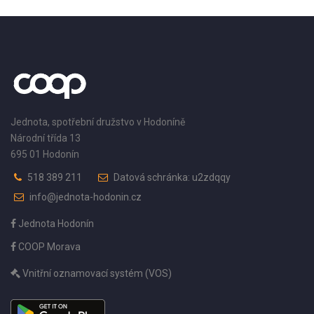
Jednota, spotřební družstvo v Hodoníně
Národní třída 13
695 01 Hodonín
518 389 211
Datová schránka: u2zdqqy
info@jednota-hodonin.cz
Jednota Hodonín
COOP Morava
Vnitřní oznamovací systém (VOS)