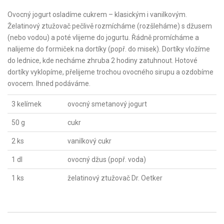
Ovocný jogurt osladíme cukrem – klasickým i vanilkovým.
Želatinový ztužovač pečlivě rozmícháme (rozšleháme) s džusem
(nebo vodou) a poté vlijeme do jogurtu. Řádně promícháme a
nalijeme do formiček na dortíky (popř. do misek). Dortíky vložíme
do lednice, kde necháme zhruba 2 hodiny zatuhnout. Hotové
dortíky vyklopíme, přelijeme trochou ovocného sirupu a ozdobíme
ovocem. Ihned podáváme.
3 kelímek
ovocný smetanový jogurt
50 g
cukr
2 ks
vanilkový cukr
1 dl
ovocný džus (popř. voda)
1 ks
želatinový ztužovač Dr. Oetker