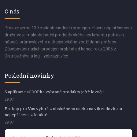
O nás
Provozujeme 130 maloobchodních prodejen. Hlavní náplní činnosti
družstva je maloobchodní prodej širokého sortimentu potravin,
nápojů, průmyslového a drogistického zboží denní potřeby.
Zásobování našich prodejen probíhá od konce roku 2005 z
Distribučního a log...
zobrazit více
Poslední novinky
S aplikací naCOOPka vybrané produkty ještě levněji!
29.07
Prokop pro Vás vybírá z obslužného úseku na víkendovku tu
nejlepší cenu z letáku!
29.07
Prokop pro Vás vybírá z obslužného úseku na víkendovku tu