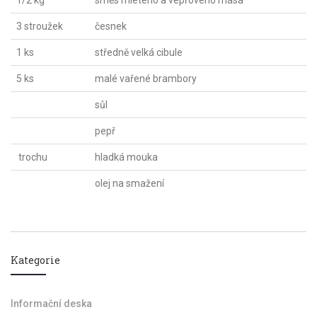
1/2 kg
směs mletého a vepřového masa
3 stroužek
česnek
1 ks
středně velká cibule
5 ks
malé vařené brambory
sůl
pepř
trochu
hladká mouka
olej na smažení
Kategorie
Informační deska