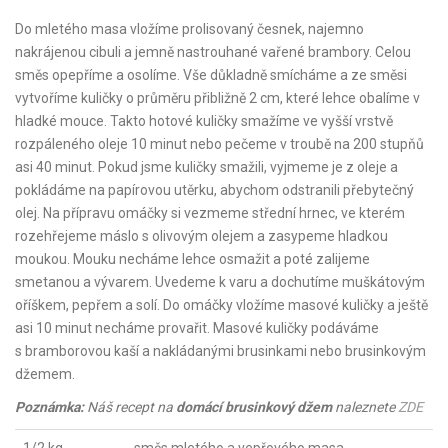
Do mletého masa vložíme prolisovaný česnek, najemno
nakrájenou cibuli a jemně nastrouhané vařené brambory. Celou
směs opepříme a osolíme. Vše důkladně smícháme a ze směsi
vytvoříme kuličky o průměru přibližně 2 cm, které lehce obalíme v
hladké mouce. Takto hotové kuličky smažíme ve vyšší vrstvě
rozpáleného oleje 10 minut nebo pečeme v troubě na 200 stupňů
asi 40 minut. Pokud jsme kuličky smažili, vyjmeme je z oleje a
pokládáme na papírovou utěrku, abychom odstranili přebytečný
olej. Na přípravu omáčky si vezmeme střední hrnec, ve kterém
rozehřejeme máslo s olivovým olejem a zasypeme hladkou
moukou. Mouku necháme lehce osmažit a poté zalijeme
smetanou a vývarem. Uvedeme k varu a dochutíme muškátovým
oříškem, pepřem a solí. Do omáčky vložíme masové kuličky a ještě
asi 10 minut necháme provařit. Masové kuličky podáváme
s bramborovou kaší a nakládanými brusinkami nebo brusinkovým
džemem.
Poznámka:
Náš recept na
domácí brusinkový džem
naleznete
ZDE