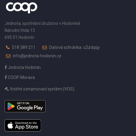
Jednota, spotřební družstvo v Hodoníně
Národní třída 13
695 01 Hodonín
518 389 211
Datová schránka: u2zdqqy
info@jednota-hodonin.cz
Jednota Hodonín
COOP Morava
Vnitřní oznamovací systém (VOS)