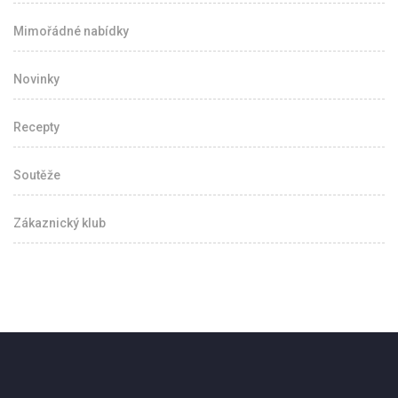
Mimořádné nabídky
Novinky
Recepty
Soutěže
Zákaznický klub