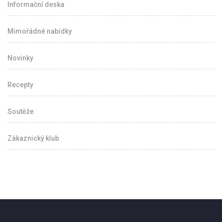
Informační deska
Mimořádné nabídky
Novinky
Recepty
Soutěže
Zákaznický klub