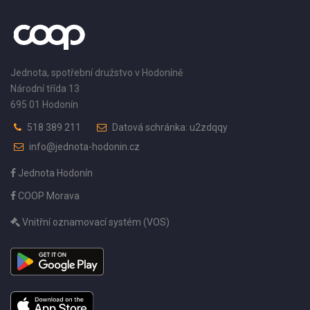
Jednota, spotřební družstvo v Hodoníně
Národní třída 13
695 01 Hodonín
518 389 211
Datová schránka: u2zdqqy
info@jednota-hodonin.cz
Jednota Hodonín
COOP Morava
Vnitřní oznamovací systém (VOS)