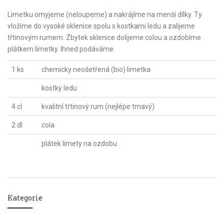
Limetku omyjeme (neloupeme) a nakrájíme na menší dílky. Ty
vložíme do vysoké sklenice spolu s kostkami ledu a zalijeme
třtinovým rumem. Zbytek sklenice dolijeme colou a ozdobíme
plátkem limetky. Ihned podáváme.
1 ks
chemicky neošetřená (bio) limetka
kostky ledu
4 cl
kvalitní třtinový rum (nejlépe tmavý)
2 dl
cola
plátek limety na ozdobu
Kategorie