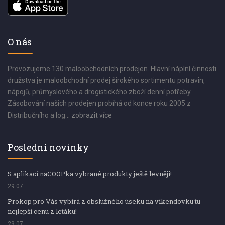
O nás
Provozujeme 130 maloobchodních prodejen. Hlavní náplní činnosti
družstva je maloobchodní prodej širokého sortimentu potravin,
nápojů, průmyslového a drogistického zboží denní potřeby.
Zásobování našich prodejen probíhá od konce roku 2005 z
Distribučního a log...
zobrazit více
Poslední novinky
S aplikací naCOOPka vybrané produkty ještě levněji!
29.07
Prokop pro Vás vybírá z obslužného úseku na víkendovku tu
nejlepší cenu z letáku!
29.07