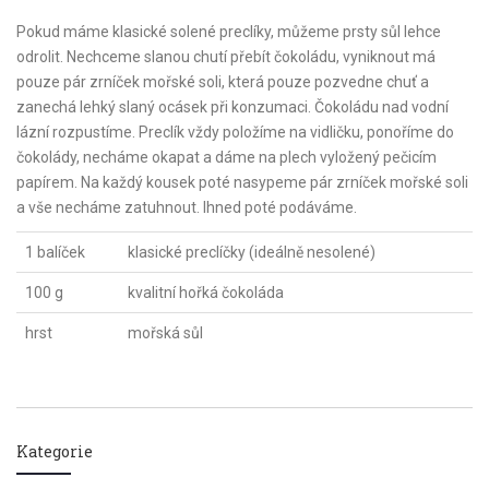
Pokud máme klasické solené preclíky, můžeme prsty sůl lehce
odrolit. Nechceme slanou chutí přebít čokoládu, vyniknout má
pouze pár zrníček mořské soli, která pouze pozvedne chuť a
zanechá lehký slaný ocásek při konzumaci. Čokoládu nad vodní
lázní rozpustíme. Preclík vždy položíme na vidličku, ponoříme do
čokolády, necháme okapat a dáme na plech vyložený pečicím
papírem. Na každý kousek poté nasypeme pár zrníček mořské soli
a vše necháme zatuhnout. Ihned poté podáváme.
1 balíček
klasické preclíčky (ideálně nesolené)
100 g
kvalitní hořká čokoláda
hrst
mořská sůl
Kategorie