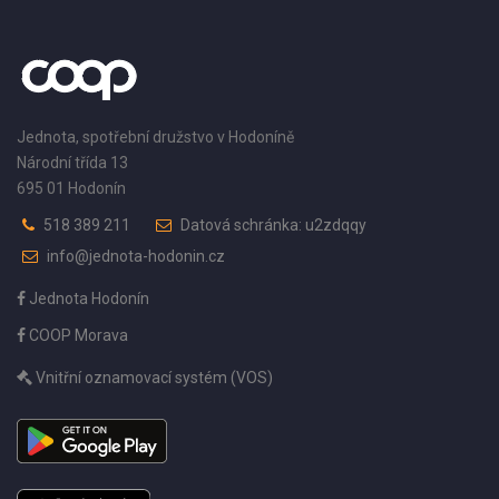
Jednota, spotřební družstvo v Hodoníně
Národní třída 13
695 01 Hodonín
518 389 211
Datová schránka: u2zdqqy
info@jednota-hodonin.cz
Jednota Hodonín
COOP Morava
Vnitřní oznamovací systém (VOS)