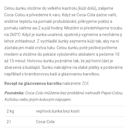
Celou šunku vložíme do velkého kastrolu (kůží dolů), zalijeme
Coca-Colou a přivedeme k varu. Když se Coca-Cola začne vařit,
snížíme teplotu na pomalé probublávání, přikryjeme poklicí a
pomalu vaříme asi 2 a půl hodiny. Mezitím si předehřejeme troubu
na 260°C. Když je šunka uvařená, opatrně ji vyjmeme a necháme ji
lehce zchladnout. Z vychladlé šunky sejmeme kůži tak, aby na ní
zůstala jen malá vrstva tuku. Celou šunku poté pečlivě potřeme
medem a vložíme do pekáče vyloženého alobalem a pečeme 10
až 15 minut. Hotovou šunku poznáme tak, že její horní část je
zbarvená a bublající. Šunku nakrájíme na slabé plátky a podáváme
například s bramborovou kaší a glazovanou karotkou.
Recept na glazovanou karotku
naleznete
ZDE
Poznámka:
Coca-Colu můžeme bez problémů nahradit Pepsi-Colou,
Kofolou nebo jiným kolovým nápojem.
2 kg
vepřová šunka bez kosti
2 l
Coca-Cola