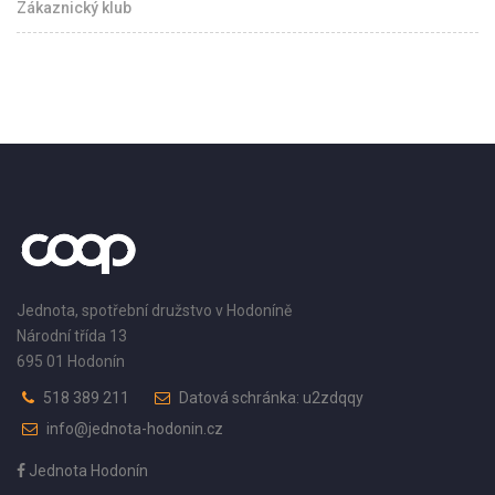
Zákaznický klub
Jednota, spotřební družstvo v Hodoníně
Národní třída 13
695 01 Hodonín
518 389 211
Datová schránka: u2zdqqy
info@jednota-hodonin.cz
Jednota Hodonín