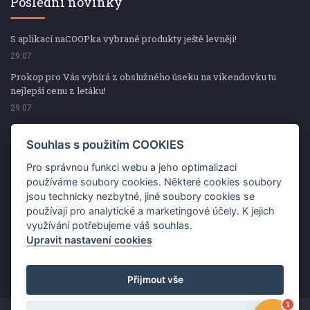
Poslední novinky
S aplikací naCOOPka vybrané produkty ještě levněji!
29.07
Prokop pro Vás vybírá z obslužného úseku na víkendovku tu
nejlepší cenu z letáku!
29.07
Prokop pro Vás vybírá z obslužného úseku na víkendovku tu
nejlepší cenu z letáku!
Souhlas s použitím COOKIES
29.07
Pro správnou funkci webu a jeho optimalizaci
Kup špekáčky od Váhaly a vyhraj s naCOOPkou sekerku Fiskars
používáme soubory cookies. Některé cookies soubory
jsou technicky nezbytné, jiné soubory cookies se
29.07
používají pro analytické a marketingové účely. K jejich
Prokop pro Vás vybírá na víkendovku ty nejlepší ceny z letáku!
využívání potřebujeme váš souhlas.
29.07
Upravit nastavení cookies
Přijmout vše