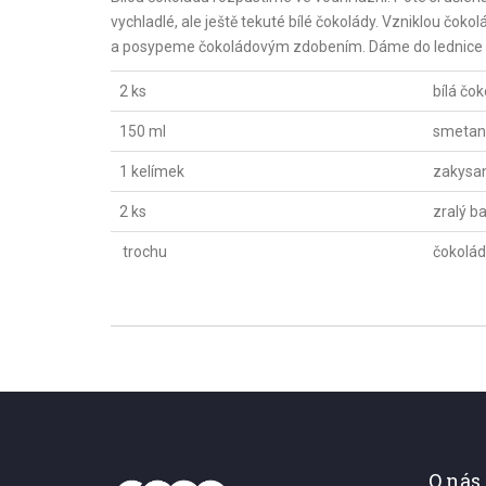
vychladlé, ale ještě tekuté bílé čokolády. Vzniklou č
a posypeme čokoládovým zdobením. Dáme do lednice
2 ks
bílá čo
150 ml
smetana
1 kelímek
zakysa
2 ks
zralý b
trochu
čokolád
O nás