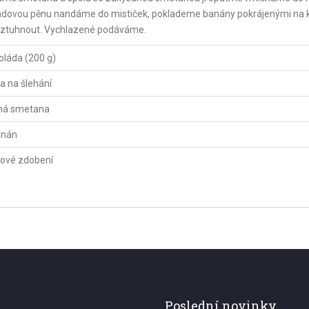
okoládovou pěnu nandáme do mističek, poklademe banány pokrájenými na 
 ztuhnout. Vychlazené podáváme.
koláda (200 g)
 na šlehání
ná smetana
anán
ové zdobení
Poslední novinky