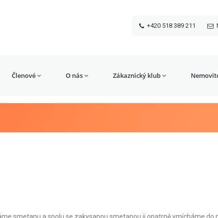
+420 518 389 211
Členové
O nás
Zákaznický klub
Nemovito
leháme smetanu a spolu se zakysanou smetanou ji opatrně vmícháme do 