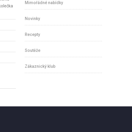
Mimořádné nabídky
kolečka
Novinky
Recepty
Soutěže
Zákaznický klub