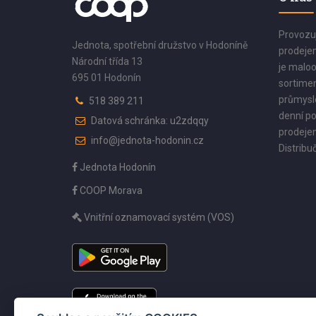
Provozu
Jednota, spotřební družstvo v Hodoníně
prodejen
Národní třída 13
je maloo
695 01 Hodonín
sortimen
průmyslo
518 389 211
denní po
Datová schránka: u2zdqqy
prodejen
info@jednota-hodonin.cz
Distribuč
Jednota Hodonín
COOP Morava
Vnitřní oznamovací systém (VOS)