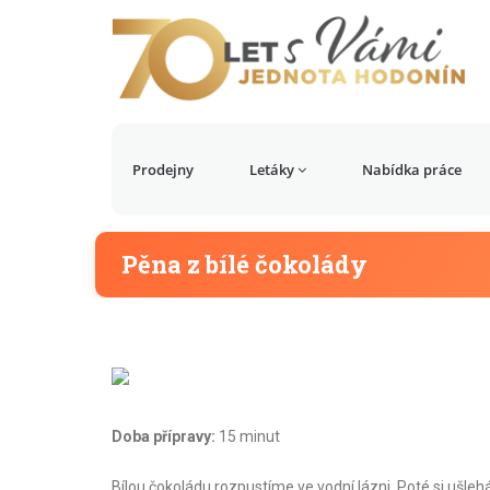
Prodejny
Letáky
Nabídka práce
Pěna z bílé čokolády
Doba přípravy:
15 minut
Bílou čokoládu rozpustíme ve vodní lázni. Poté si uš