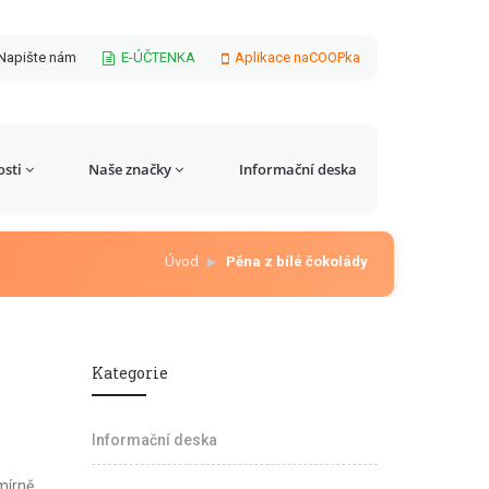
Napište nám
E-ÚČTENKA
Aplikace naCOOPka
sti
Naše značky
Informační deska
Úvod
Pěna z bílé čokolády
Kategorie
Informační deska
mírně