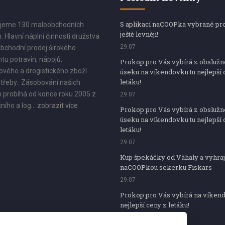
S aplikací naCOOPka vybrané pr
jeme 130 maloobchodních
ještě levněji!
. Hlavní náplní činnosti družstva
29.07
bchodní prodej širokého
tu potravin, nápojů,
Prokop pro Vás vybírá z obsluž
vého a drogistického zboží
úseku na víkendovku tu nejlepší 
letáku!
třeby. Zásobování našich
 probíhá od konce roku 2005 z
29.07
ního a log...
zobrazit více
Prokop pro Vás vybírá z obsluž
úseku na víkendovku tu nejlepší 
letáku!
29.07
Kup špekáčky od Váhaly a vyhraj
naCOOPkou sekerku Fiskars
29.07
Prokop pro Vás vybírá na víken
nejlepší ceny z letáku!
29.07