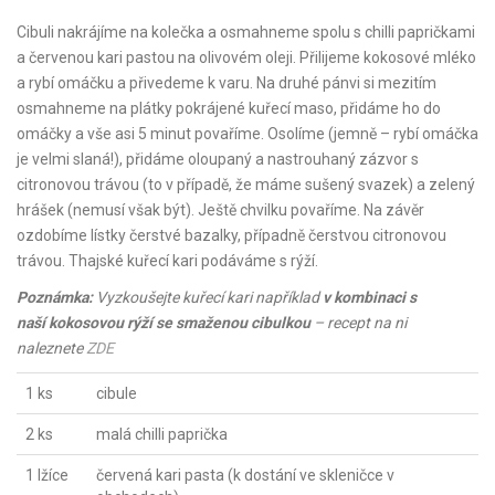
Cibuli nakrájíme na kolečka a osmahneme spolu s chilli papričkami
a červenou kari pastou na olivovém oleji. Přilijeme kokosové mléko
a rybí omáčku a přivedeme k varu. Na druhé pánvi si mezitím
osmahneme na plátky pokrájené kuřecí maso, přidáme ho do
omáčky a vše asi 5 minut povaříme. Osolíme (jemně – rybí omáčka
je velmi slaná!), přidáme oloupaný a nastrouhaný zázvor s
citronovou trávou (to v případě, že máme sušený svazek) a zelený
hrášek (nemusí však být). Ještě chvilku povaříme. Na závěr
ozdobíme lístky čerstvé bazalky, případně čerstvou citronovou
trávou. Thajské kuřecí kari podáváme s rýží.
Poznámka:
Vyzkoušejte kuřecí kari například
v kombinaci s
naší kokosovou rýží se smaženou cibulkou
– recept na ni
naleznete
ZDE
1 ks
cibule
2 ks
malá chilli paprička
1 lžíce
červená kari pasta (k dostání ve skleničce v