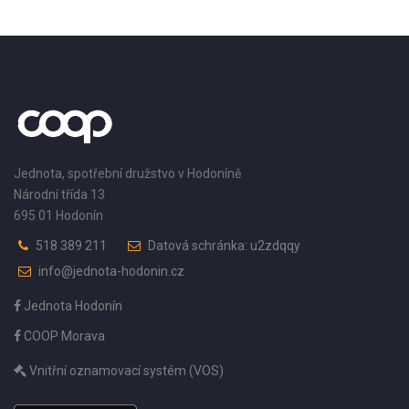
Jednota, spotřební družstvo v Hodoníně
Národní třída 13
695 01 Hodonín
518 389 211
Datová schránka: u2zdqqy
info@jednota-hodonin.cz
Jednota Hodonín
COOP Morava
Vnitřní oznamovací systém (VOS)