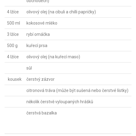
obchodech)
4 lžíce
olivový olej (na cibuli a chilli papričky)
500 ml
kokosové mléko
3 lžíce
rybí omáčka
500 g
kuřecí prsa
4 lžíce
olivový olej (na kuřecí maso)
sůl
kousek
čerstvý zázvor
citronová tráva (může být sušená nebo čerstvé lístky)
několik čerstvě vyloupaných hrášků
čerstvá bazalka