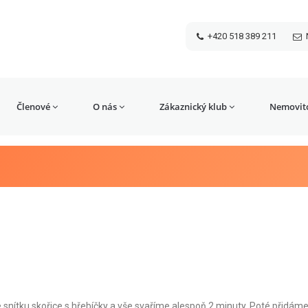
+420 518 389 211
Členové
O nás
Zákaznický klub
Nemovito
snítku skořice s hřebíčky a vše svaříme alespoň 2 minuty. Poté přidám