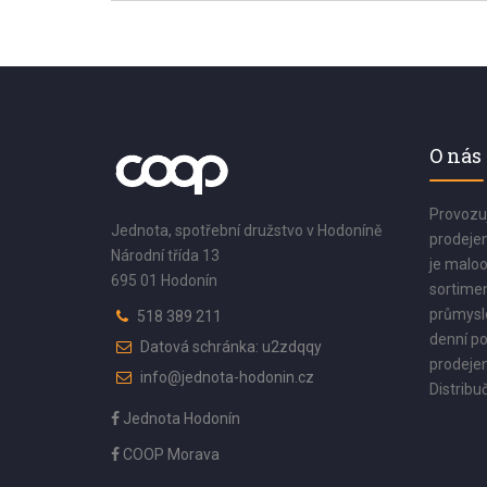
O nás
Provozu
Jednota, spotřební družstvo v Hodoníně
prodejen
Národní třída 13
je maloo
695 01 Hodonín
sortimen
průmyslo
518 389 211
denní po
Datová schránka: u2zdqqy
prodejen
info@jednota-hodonin.cz
Distribuč
Jednota Hodonín
COOP Morava