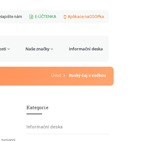
Napište nám
E-ÚČTENKA
Aplikace naCOOPka
sti
Naše značky
Informační deska
Úvod
Ruský čaj s vodkou
Kategorie
Informační deska
e sypaný