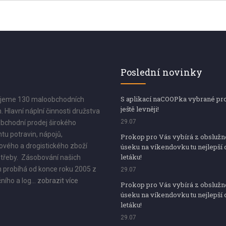
Poslední novinky
S aplikací naCOOPka vybrané pr
jeme 130 maloobchodních
ještě levněji!
. Hlavní náplní činnosti družstva
29.07
bchodní prodej širokého
tu potravin, nápojů,
Prokop pro Vás vybírá z obsluž
vého a drogistického zboží
úseku na víkendovku tu nejlepší 
letáku!
třeby. Zásobování našich
 probíhá od konce roku 2005 z
29.07
ního a log...
zobrazit více
Prokop pro Vás vybírá z obsluž
úseku na víkendovku tu nejlepší 
letáku!
29.07