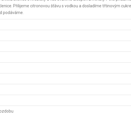
klenice. Přilijeme citronovou šťávu s vodkou a dosladíme třtinovým cuk
ned podáváme.
 ozdobu