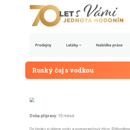
Prodejny
Letáky
Nabídka práce
Ruský čaj s vodkou
Doba přípravy:
10 minut
Do hrnku si dáme vodu a pomerančový džus. Přihodíme 