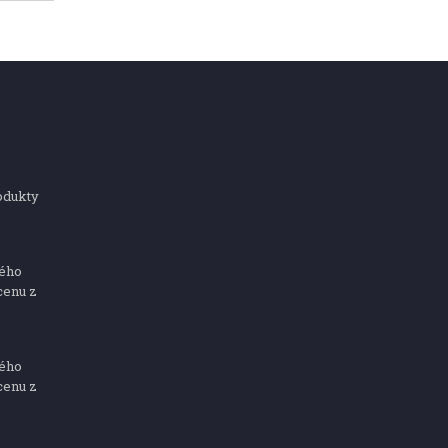
odukty
ného
cenu z
ného
cenu z