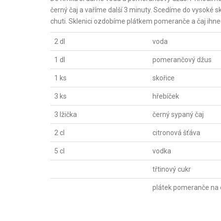
černý čaj a vaříme další 3 minuty. Scedíme do vysoké s
chuti. Sklenici ozdobíme plátkem pomeranče a čaj ih
2 dl
voda
1 dl
pomerančový džus
1 ks
skořice
3 ks
hřebíček
3 lžička
černý sypaný čaj
2 cl
citronová šťáva
5 cl
vodka
třtinový cukr
plátek pomeranče na