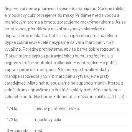
Nejprve začneme přípravou falešného marcipánu: Sušené mléko
a moučkový cukr prosejeme do misky. Přidáme med s vodou a
mandlovým aroma a hmotu zpracujeme mokrýma rukama. Až se
hmota spojí, přendáme ji na vál posypaný solamylem a
dopracujeme dohladka. Poté si marcipán obarvíme nazeleno:
Sypké cukrárenské želé nasypeme na vál a marcipán v něm
vyválíme. Pořádně prohněteme, aby se barva dobře rozpustila.
(Pokud máme sypkou potravinářskou barvu, rozředíme si ji
nejprve v trošce neutrálního alkoholu – např. vodce – a poté ji
zapracujeme do marcipánu. Alkohol vyprchá, ale voda by
marcipán rozředila.) Nyní z marcipánu vytvarujeme prsty
čarodějnice. Místo nehtu použijeme neloupanou mandli, kterou z
jedné strany namočíme do husté čokolády a vtlačíme na konec
zeleného prstu. Necháme zatuhnout a můžeme začít strašit… :o)
1/4 kg
sušené polotučné mléko
1/2 kg
moučkový cukr
3 vrchovatá
med