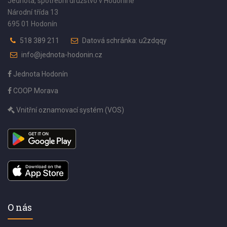
Jednota, spotřební družstvo v Hodoníně
Národní třída 13
695 01 Hodonín
518 389 211
Datová schránka: u2zdqqy
info@jednota-hodonin.cz
Jednota Hodonín
COOP Morava
Vnitřní oznamovací systém (VOS)
O nás