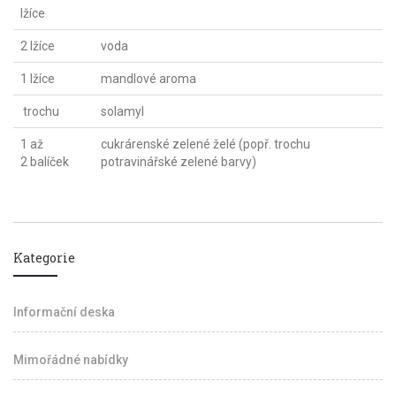
lžíce
2 lžíce
voda
1 lžíce
mandlové aroma
trochu
solamyl
1 až
cukrárenské zelené želé (popř. trochu
2 balíček
potravinářské zelené barvy)
Kategorie
Informační deska
Mimořádné nabídky