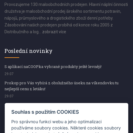
Provozujeme 130 maloobchodních prodejen. Hlavní náplní činnosti
družstva je maloobchodní prodej širokého sortimentu potravin,
nápojů, průmyslového a drogistického zboží denní potřeby.
Zásobování našich prodejen probíhá od konce roku 2005 z
Distribučního a log...
zobrazit více
Poslední novinky
S aplikací naCOOPka vybrané produkty ještě levněji!
29.07
Prokop pro Vás vybírá z obslužného úseku na víkendovku tu
nejlepší cenu z letáku!
29.07
Prokop pro Vás vybírá z obslužného úseku na víkendovku tu
nejlepší cenu z letáku!
Souhlas s použitím COOKIES
29.07
Pro správnou funkci webu a jeho optimalizaci
Kup špekáčky od Váhaly a vyhraj s naCOOPkou sekerku Fiskars
používáme soubory cookies. Některé cookies soubory