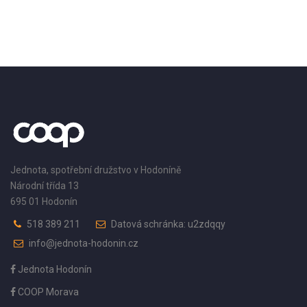
Jednota, spotřební družstvo v Hodoníně
Národní třída 13
695 01 Hodonín
518 389 211
Datová schránka: u2zdqqy
info@jednota-hodonin.cz
Jednota Hodonín
COOP Morava