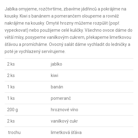
Jablka omyjeme, rozčtvrtíme, zbavíme jádřinců a pokrájíme na
kousky. Kiwi s banánem a pomerančem oloupeme a rovněž
nakrájíme na kousky. Omyté hrozny můžeme rozpůlit (popř.
vypeckovat) nebo použijeme celé kuličky. Všechno ovoce dáme do
větší mísy, posypeme vanilkovým cukrem, překapeme limetkovou
šťávou a promícháme. Ovocný salát dáme vychladit do ledničky a
poté je vychlazený servírujeme.
2 ks
jablko
2 ks
kiwi
1 ks
banán
1 ks
pomeranč
200 g
hroznové víno
2 ks
vanilkový cukr
trochu
limetková šťáva