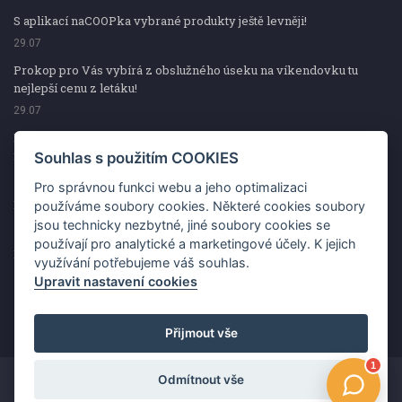
S aplikací naCOOPka vybrané produkty ještě levněji!
29.07
Prokop pro Vás vybírá z obslužného úseku na víkendovku tu
nejlepší cenu z letáku!
29.07
Prokop pro Vás vybírá z obslužného úseku na víkendovku tu
nejlepší cenu z letáku!
Souhlas s použitím COOKIES
29.07
Pro správnou funkci webu a jeho optimalizaci
Kup špekáčky od Váhaly a vyhraj s naCOOPkou sekerku Fiskars
používáme soubory cookies. Některé cookies soubory
jsou technicky nezbytné, jiné soubory cookies se
29.07
používají pro analytické a marketingové účely. K jejich
Prokop pro Vás vybírá na víkendovku ty nejlepší ceny z letáku!
využívání potřebujeme váš souhlas.
29.07
Upravit nastavení cookies
Přijmout vše
Odmítnout vše
Copyright ©2026 Jednota, spotřební družstvo v Hodoníně