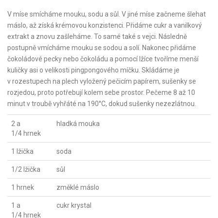
V míse smícháme mouku, sodu a sůl. V jiné míse začneme šlehat
máslo, až získá krémovou konzistenci. Přidáme cukr a vanilkový
extrakt a znovu zašleháme. To samé také s vejci. Následně
postupně vmícháme mouku se sodou a solí. Nakonec přidáme
čokoládové pecky nebo čokoládu a pomocí lžíce tvoříme menší
kuličky asi o velikosti pingpongového míčku. Skládáme je
v rozestupech na plech vyložený pečicím papírem, sušenky se
rozjedou, proto potřebují kolem sebe prostor. Pečeme 8 až 10
minut v troubě vyhřáté na 190°C, dokud sušenky nezezlátnou.
2 a
hladká mouka
1/4 hrnek
1 lžička
soda
1/2 lžička
sůl
1 hrnek
změklé máslo
1 a
cukr krystal
1/4 hrnek