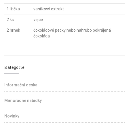
1 lžička
vanilkový extrakt
2 ks
vejce
2 hrnek
čokoládové pecky nebo nahrubo pokrájená
čokoláda
Kategorie
Informační deska
Mimořádné nabídky
Novinky