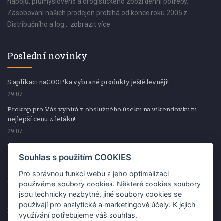
nápojů, průmyslového a drogistického zboží denní potřeby.
Zásobování našich prodejen probíhá od konce roku 2005 z
Distribučního a log...
zobrazit více
Poslední novinky
S aplikací naCOOPka vybrané produkty ještě levněji!
29.07
Prokop pro Vás vybírá z obslužného úseku na víkendovku tu
nejlepší cenu z letáku!
29.07
Prokop pro Vás vybírá z obslužného úseku na víkendovku tu
nejlepší cenu z letáku!
Souhlas s použitím COOKIES
29.07
Pro správnou funkci webu a jeho optimalizaci
Kup špekáčky od Váhaly a vyhraj s naCOOPkou sekerku Fiskars
používáme soubory cookies. Některé cookies soubory
jsou technicky nezbytné, jiné soubory cookies se
29.07
používají pro analytické a marketingové účely. K jejich
Prokop pro Vás vybírá na víkendovku ty nejlepší ceny z letáku!
využívání potřebujeme váš souhlas.