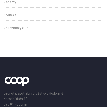
Recepty
Soutěže
Zákaznický klub
Jednota, spotřební družstvo v Hodoníně
Národní třída 13
695 01 Hodonín