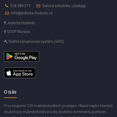
518 389 211
Datová schránka: u2zdqqy
info@jednota-hodonin.cz
Jednota Hodonín
COOP Morava
Vnitřní oznamovací systém (VOS)
O nás
Provozujeme 130 maloobchodních prodejen. Hlavní náplní činnosti
družstva je maloobchodní prodej širokého sortimentu potravin,