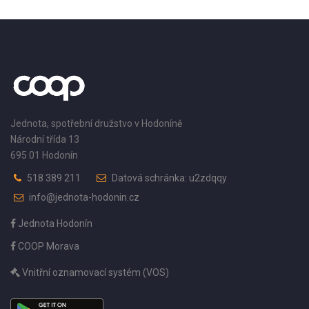
Jednota, spotřební družstvo v Hodoníně
Národní třída 13
695 01 Hodonín
518 389 211
Datová schránka: u2zdqqy
info@jednota-hodonin.cz
Jednota Hodonín
COOP Morava
Vnitřní oznamovací systém (VOS)