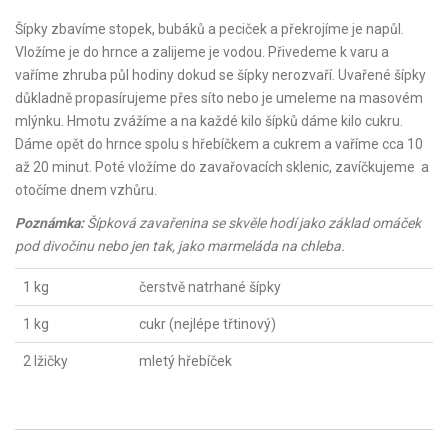
Šípky zbavíme stopek, bubáků a peciček a překrojíme je napůl.
Vložíme je do hrnce a zalijeme je vodou. Přivedeme k varu a
vaříme zhruba půl hodiny dokud se šípky nerozvaří. Uvařené šípky
důkladně propasírujeme přes síto nebo je umeleme na masovém
mlýnku. Hmotu zvážíme a na každé kilo šípků dáme kilo cukru.
Dáme opět do hrnce spolu s hřebíčkem a cukrem a vaříme cca 10
až 20 minut. Poté vložíme do zavařovacích sklenic, zavíčkujeme a
otočíme dnem vzhůru.
Poznámka:
Šípková zavařenina se skvěle hodí jako základ omáček
pod divočinu nebo jen tak, jako marmeláda na chleba.
1 kg
čerstvě natrhané šípky
1 kg
cukr (nejlépe třtinový)
2 lžičky
mletý hřebíček