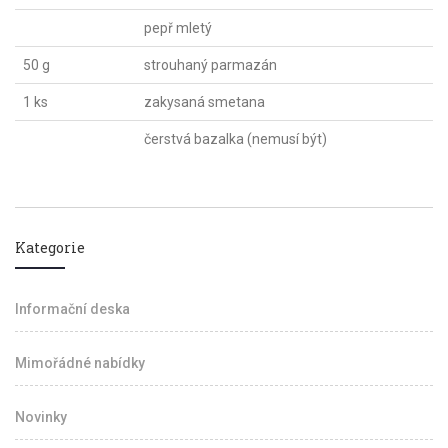
pepř mletý
50 g
strouhaný parmazán
1 ks
zakysaná smetana
čerstvá bazalka (nemusí být)
Kategorie
Informační deska
Mimořádné nabídky
Novinky