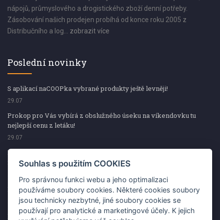
nápojů, průmyslového a drogistického zboží denní potřeby.
Zásobování našich prodejen probíhá od konce roku 2005 z
Distribučního a log...
zobrazit více
Poslední novinky
S aplikací naCOOPka vybrané produkty ještě levněji!
29.07
Prokop pro Vás vybírá z obslužného úseku na víkendovku tu
nejlepší cenu z letáku!
29.07
Prokop pro Vás vybírá z obslužného úseku na víkendovku tu
nejlepší cenu z letáku!
Souhlas s použitím COOKIES
29.07
Pro správnou funkci webu a jeho optimalizaci
Kup špekáčky od Váhaly a vyhraj s naCOOPkou sekerku Fiskars
používáme soubory cookies. Některé cookies soubory
jsou technicky nezbytné, jiné soubory cookies se
29.07
používají pro analytické a marketingové účely. K jejich
Prokop pro Vás vybírá na víkendovku ty nejlepší ceny z letáku!