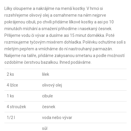
Lilky oloupeme a nakrájíme na menší kostky. V hrnci si
rozehřejeme olivový olej a osmahneme na něm nejprve
pokrájenou cibuli, po chvíli přidáme lilkové kostky a asi po 10
minutách míchání a smažení přihodíme i nasekaný česnek.
Přilijeme vodu či vývar a dusíme asi 15 minut doměkka. Poté
rozmixujeme tyčovým mixérem dohladka. Polévku ochutíme solí s
mletým pepřem a vmícháme do ní nastrouhaný parmazán.
Nalijeme na talíře, přidáme zakysanou smetanu a podle možností
ozdobíme čerstvou bazalkou. Ihned podáváme.
2 ks
lilek
4 lžíce
olivový olej
1 ks
cibule
4 stroužek
česnek
1/2 l
voda nebo vývar
sůl