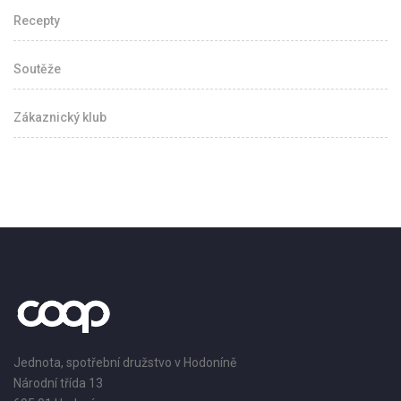
Recepty
Soutěže
Zákaznický klub
Jednota, spotřební družstvo v Hodoníně
Národní třída 13