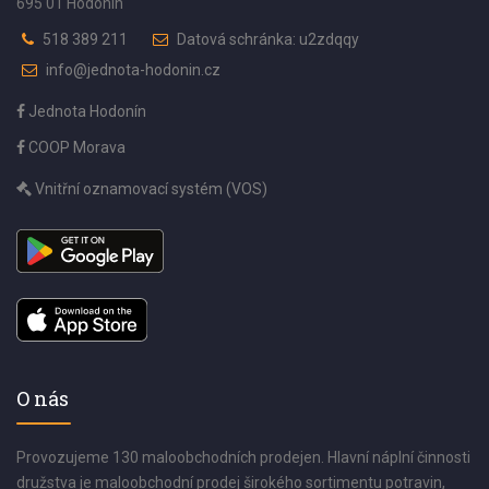
695 01 Hodonín
518 389 211
Datová schránka: u2zdqqy
info@jednota-hodonin.cz
Jednota Hodonín
COOP Morava
Vnitřní oznamovací systém (VOS)
O nás
Provozujeme 130 maloobchodních prodejen. Hlavní náplní činnosti
družstva je maloobchodní prodej širokého sortimentu potravin,