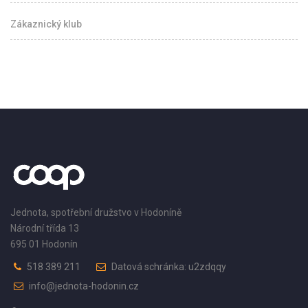
Zákaznický klub
Jednota, spotřební družstvo v Hodoníně
Národní třída 13
695 01 Hodonín
518 389 211
Datová schránka: u2zdqqy
info@jednota-hodonin.cz