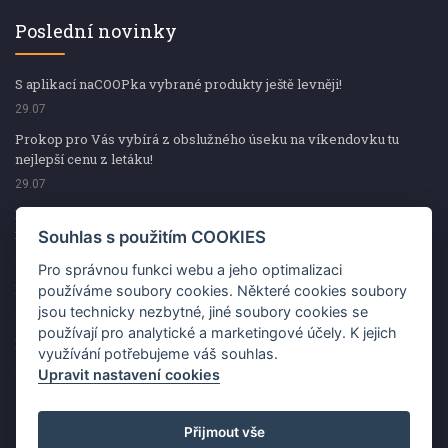
Poslední novinky
S aplikací naCOOPka vybrané produkty ještě levněji!
29.07
Prokop pro Vás vybírá z obslužného úseku na víkendovku tu
nejlepší cenu z letáku!
29.07
Prokop pro Vás vybírá z obslužného úseku na víkendovku tu
nejlepší cenu z letáku!
Souhlas s použitím COOKIES
29.07
Pro správnou funkci webu a jeho optimalizaci
Kup špekáčky od Váhaly a vyhraj s naCOOPkou sekerku Fiskars
používáme soubory cookies. Některé cookies soubory
jsou technicky nezbytné, jiné soubory cookies se
29.07
používají pro analytické a marketingové účely. K jejich
Prokop pro Vás vybírá na víkendovku ty nejlepší ceny z letáku!
využívání potřebujeme váš souhlas.
29.07
Upravit nastavení cookies
Přijmout vše