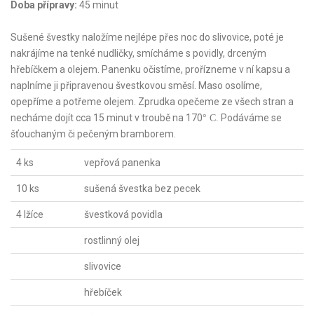
Doba přípravy:
45 minut
Sušené švestky naložíme nejlépe přes noc do slivovice, poté je
nakrájíme na tenké nudličky, smícháme s povidly, drceným
hřebíčkem a olejem. Panenku očistíme, prořízneme v ní kapsu a
naplníme ji připravenou švestkovou směsí. Maso osolíme,
opepříme a potřeme olejem. Zprudka opečeme ze všech stran a
necháme dojít cca 15 minut v troubě na 170
Podáváme se
° C.
šťouchaným či pečeným bramborem.
4 ks
vepřová panenka
10 ks
sušená švestka bez pecek
4 lžíce
švestková povidla
rostlinný olej
slivovice
hřebíček