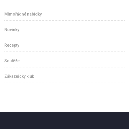
Mimořádné nabídky
Novinky
Recepty
Soutěže
Zákaznický klub