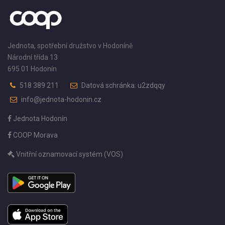
Jednota, spotřební družstvo v Hodoníně
Národní třída 13
695 01 Hodonín
518 389 211
Datová schránka: u2zdqqy
info@jednota-hodonin.cz
Jednota Hodonín
COOP Morava
Vnitřní oznamovací systém (VOS)