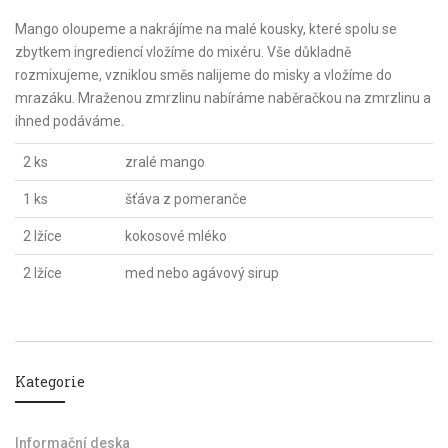
Mango oloupeme a nakrájíme na malé kousky, které spolu se
zbytkem ingrediencí vložíme do mixéru. Vše důkladně
rozmixujeme, vzniklou směs nalijeme do misky a vložíme do
mrazáku. Mraženou zmrzlinu nabíráme naběračkou na zmrzlinu a
ihned podáváme.
2 ks
zralé mango
1 ks
šťáva z pomeranče
2 lžíce
kokosové mléko
2 lžíce
med nebo agávový sirup
Kategorie
Informační deska