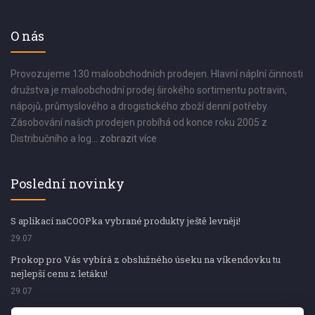
O nás
Provozujeme 130 maloobchodních prodejen. Hlavní náplní činnosti
družstva je maloobchodní prodej širokého sortimentu potravin,
nápojů, průmyslového a drogistického zboží denní potřeby.
Zásobování našich prodejen probíhá od konce roku 2005 z
Distribučního a log...
zobrazit více
Poslední novinky
S aplikací naCOOPka vybrané produkty ještě levněji!
29.07
Prokop pro Vás vybírá z obslužného úseku na víkendovku tu
nejlepší cenu z letáku!
29.07
Prokop pro Vás vybírá z obslužného úseku na víkendovku tu