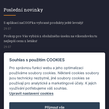
Poslední novinky
S aplikací naCOOPka vybrané produkty ještě levněji!
29.07
Prokop pro Vás vybírá z obslužného úseku na víkendovku tu
nejlepší cenu z letáku!
29.07
Prokop pro Vás vybírá z obslužného úseku na víkendovku tu
nejlepší cenu z letáku!
Souhlas s použitím COOKIES
29.07
Pro správnou funkci webu a jeho optimalizaci
Kup špekáčky od Váhaly a vyhraj s naCOOPkou sekerku Fiskars
používáme soubory cookies. Některé cookies soubory
jsou technicky nezbytné, jiné soubory cookies se
29.07
používají pro analytické a marketingové účely. K jejich
Prokop pro Vás vybírá na víkendovku ty nejlepší ceny z letáku!
využívání potřebujeme váš souhlas.
29.07
Upravit nastavení cookies
Přijmout vše