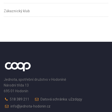
Zákaznický klub
Jednota, spotřební družstvo v Hodoníně
Národní třída 13
695 01 Hodonín
518 389 211
Datová schránka: u2zdqqy
info@jednota-hodonin.cz