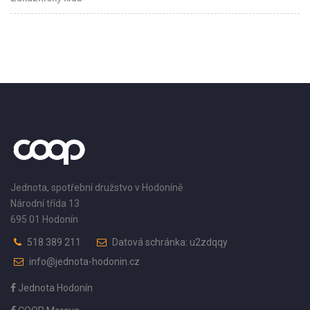
Jednota, spotřební družstvo v Hodoníně
Národní třída 13
695 01 Hodonín
518 389 211
Datová schránka: u2zdqqy
info@jednota-hodonin.cz
Jednota Hodonín