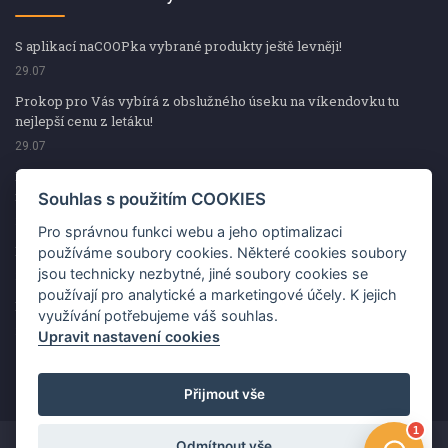
S aplikací naCOOPka vybrané produkty ještě levněji!
29.07
Prokop pro Vás vybírá z obslužného úseku na víkendovku tu
nejlepší cenu z letáku!
29.07
Prokop pro Vás vybírá z obslužného úseku na víkendovku tu
nejlepší cenu z letáku!
Souhlas s použitím COOKIES
29.07
Pro správnou funkci webu a jeho optimalizaci
Kup špekáčky od Váhaly a vyhraj s naCOOPkou sekerku Fiskars
používáme soubory cookies. Některé cookies soubory
jsou technicky nezbytné, jiné soubory cookies se
29.07
používají pro analytické a marketingové účely. K jejich
Prokop pro Vás vybírá na víkendovku ty nejlepší ceny z letáku!
využívání potřebujeme váš souhlas.
29.07
Upravit nastavení cookies
Přijmout vše
Odmítnout vše