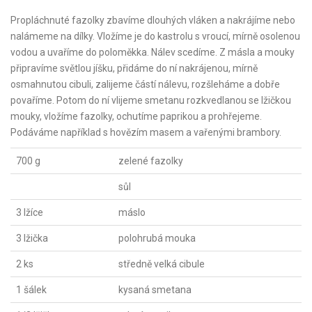
Propláchnuté fazolky zbavíme dlouhých vláken a nakrájíme nebo
nalámeme na dílky. Vložíme je do kastrolu s vroucí, mírně osolenou
vodou a uvaříme do poloměkka. Nálev scedíme. Z másla a mouky
připravíme světlou jíšku, přidáme do ní nakrájenou, mírně
osmahnutou cibuli, zalijeme částí nálevu, rozšleháme a dobře
povaříme. Potom do ní vlijeme smetanu rozkvedlanou se lžičkou
mouky, vložíme fazolky, ochutíme paprikou a prohřejeme.
Podáváme například s hovězím masem a vařenými brambory.
700 g
zelené fazolky
sůl
3 lžíce
máslo
3 lžička
polohrubá mouka
2 ks
středně velká cibule
1 šálek
kysaná smetana