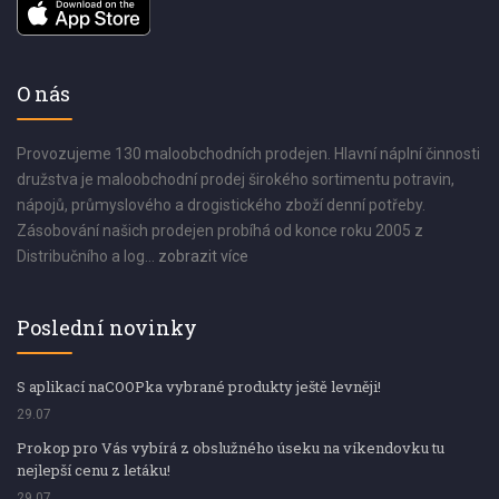
O nás
Provozujeme 130 maloobchodních prodejen. Hlavní náplní činnosti
družstva je maloobchodní prodej širokého sortimentu potravin,
nápojů, průmyslového a drogistického zboží denní potřeby.
Zásobování našich prodejen probíhá od konce roku 2005 z
Distribučního a log...
zobrazit více
Poslední novinky
S aplikací naCOOPka vybrané produkty ještě levněji!
29.07
Prokop pro Vás vybírá z obslužného úseku na víkendovku tu
nejlepší cenu z letáku!
29.07