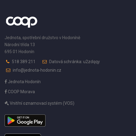
Jednota, spotřební družstvo v Hodoníně
Národní třída 13
695 01 Hodonín
518 389 211
Datová schránka: u2zdqqy
info@jednota-hodonin.cz
Jednota Hodonín
COOP Morava
Vnitřní oznamovací systém (VOS)