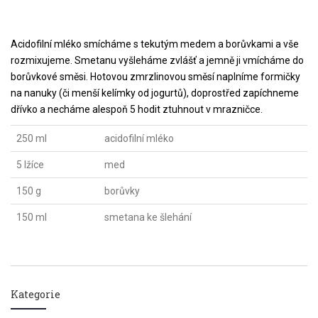
Acidofilní mléko smícháme s tekutým medem a borůvkami a vše
rozmixujeme. Smetanu vyšleháme zvlášť a jemně ji vmícháme do
borůvkové směsi. Hotovou zmrzlinovou směsí naplníme formičky
na nanuky (či menší kelímky od jogurtů), doprostřed zapíchneme
dřívko a necháme alespoň 5 hodit ztuhnout v mrazničce.
250 ml
acidofilní mléko
5 lžíce
med
150 g
borůvky
150 ml
smetana ke šlehání
Kategorie