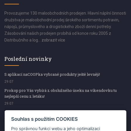
Provozujeme 130 maloobchodních prodejen. Hlavní náplní činnosti
družstva je maloobchodní prodej širokého sortimentu potravin,
nápojů, průmyslového a drogistického zboží denní potřeby.
Zásobování našich prodejen probíhá od konce roku 2005 z
Distribučního a log...
zobrazit více
Poslední novinky
S aplikací naCOOPka vybrané produkty ještě levněji!
29.07
Prokop pro Vás vybírá z obslužného úseku na víkendovku tu
nejlepší cenu z letáku!
29.07
Prokop pro Vás vybírá z obslužného úseku na víkendovku tu
nejlepší cenu z letáku!
Souhlas s použitím COOKIES
29.07
Pro správnou funkci webu a jeho optimalizaci