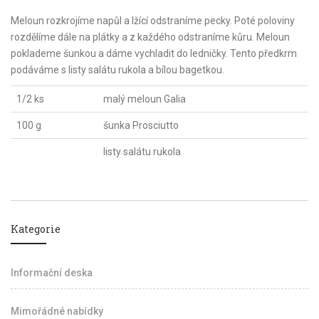
Meloun rozkrojíme napůl a lžící odstraníme pecky. Poté poloviny
rozdělíme dále na plátky a z každého odstraníme kůru. Meloun
poklademe šunkou a dáme vychladit do ledničky. Tento předkrm
podáváme s listy salátu rukola a bílou bagetkou.
1/2 ks
malý meloun Galia
100 g
šunka Prosciutto
listy salátu rukola
Kategorie
Informační deska
Mimořádné nabídky