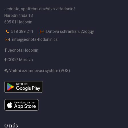
Jednota, spotřební družstvo v Hodoníně
Národní třída 13
695 01 Hodonín
518 389 211
Datová schránka: u2zdqqy
info@jednota-hodonin.cz
Jednota Hodonín
COOP Morava
Vnitřní oznamovací systém (VOS)
O nás