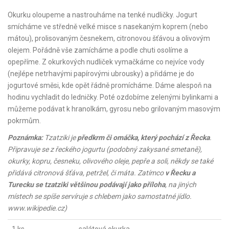
Okurku oloupeme a nastrouháme na tenké nudličky. Jogurt
smícháme ve středně velké misce s nasekaným koprem (nebo
mátou), prolisovaným česnekem, citronovou šťávou a olivovým
olejem. Pořádně vše zamícháme a podle chuti osolíme a
opepříme. Z okurkových nudliček vymačkáme co nejvíce vody
(nejlépe netrhavými papírovými ubrousky) a přidáme je do
jogurtové směsi, kde opět řádně promícháme. Dáme alespoň na
hodinu vychladit do ledničky. Poté ozdobíme zelenými bylinkami a
můžeme podávat k hranolkám, gyrosu nebo grilovaným masovým
pokrmům.
Poznámka:
Tzatziki je
předkrm či omáčka, který pochází z Řecka
.
Připravuje se z řeckého jogurtu (podobný zakysané smetaně),
okurky, kopru, česneku, olivového oleje, pepře a soli, někdy se také
přidává citronová šťáva, petržel, či máta. Zatímco
v Řecku a
Turecku se tzatziki většinou podávají jako příloha
, na jiných
místech se spíše servíruje s chlebem jako samostatné jídlo.
www.wikipedie.cz)