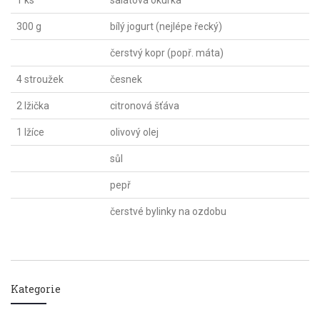
1 ks
salátová okurka
300 g
bílý jogurt (nejlépe řecký)
čerstvý kopr (popř. máta)
4 stroužek
česnek
2 lžička
citronová šťáva
1 lžíce
olivový olej
sůl
pepř
čerstvé bylinky na ozdobu
Kategorie