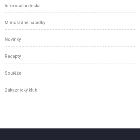
Informační deska
Mimořádné nabídky
Novinky
Recepty
Soutěže
Zákaznický klub