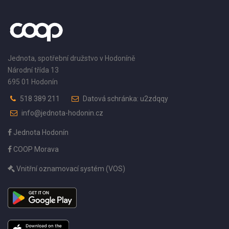
Jednota, spotřební družstvo v Hodoníně
Národní třída 13
695 01 Hodonín
518 389 211
Datová schránka: u2zdqqy
info@jednota-hodonin.cz
Jednota Hodonín
COOP Morava
Vnitřní oznamovací systém (VOS)