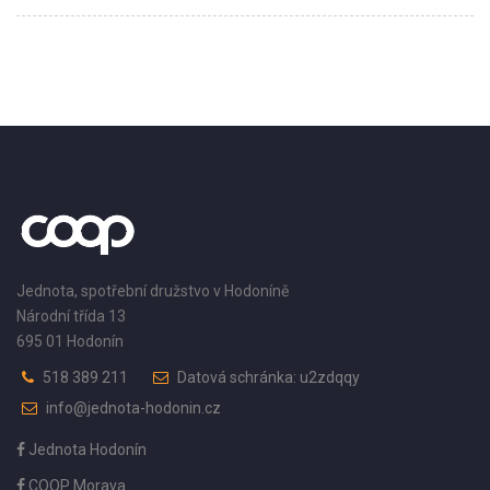
Jednota, spotřební družstvo v Hodoníně
Národní třída 13
695 01 Hodonín
518 389 211
Datová schránka: u2zdqqy
info@jednota-hodonin.cz
Jednota Hodonín
COOP Morava