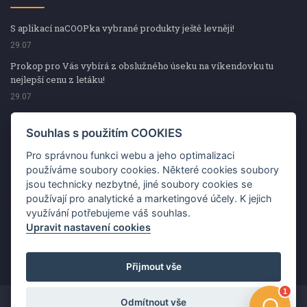
S aplikací naCOOPka vybrané produkty ještě levněji!
29.07
Prokop pro Vás vybírá z obslužného úseku na víkendovku tu
nejlepší cenu z letáku!
29.07
Prokop pro Vás vybírá z obslužného úseku na víkendovku tu
nejlepší cenu z letáku!
Souhlas s použitím COOKIES
29.07
Pro správnou funkci webu a jeho optimalizaci
Kup špekáčky od Váhaly a vyhraj s naCOOPkou sekerku Fiskars
používáme soubory cookies. Některé cookies soubory
jsou technicky nezbytné, jiné soubory cookies se
29.07
používají pro analytické a marketingové účely. K jejich
Prokop pro Vás vybírá na víkendovku ty nejlepší ceny z letáku!
využívání potřebujeme váš souhlas.
29.07
Upravit nastavení cookies
Přijmout vše
Odmítnout vše
Copyright ©2026 Jednota, spotřební družstvo v Hodoníně