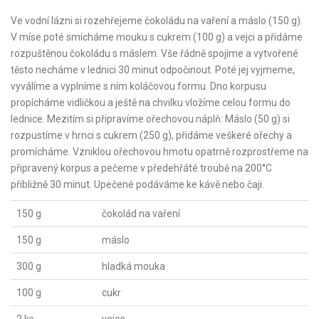
Ve vodní lázni si rozehřejeme čokoládu na vaření a máslo (150 g).
V míse poté smícháme mouku s cukrem (100 g) a vejci a přidáme
rozpuštěnou čokoládu s máslem. Vše řádně spojíme a vytvořené
těsto necháme v lednici 30 minut odpočinout. Poté jej vyjmeme,
vyválíme a vyplníme s ním koláčovou formu. Dno korpusu
propícháme vidličkou a ještě na chvilku vložíme celou formu do
lednice. Mezitím si připravíme ořechovou náplň: Máslo (50 g) si
rozpustíme v hrnci s cukrem (250 g), přidáme veškeré ořechy a
promícháme. Vzniklou ořechovou hmotu opatrně rozprostřeme na
připravený korpus a pečeme v předehřáté troubě na 200°C
přibližně 30 minut. Upečené podáváme ke kávě nebo čaji.
150 g
čokolád na vaření
150 g
máslo
300 g
hladká mouka
100 g
cukr