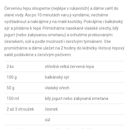
Červenou řepu oloupeme (nejlépe v rukavicích) a dáme vařit do
slané vody. Asi po 10 minutách varu ji vyndáme, necháme
vychladnout a nakrájíme ji na malé kostičky. Pokrájíme i balkánský
sýr a přidáme k řepě. Přimícháme nasekané vlašské ořechy, bílý
jogurt (nebo zakysanou smetanu) a ochutíme prolisovaným
česnekem, solí a podle možností i čerstvým tymiánem. Vše
promícháme a dáme uležet na 2 hodiny do ledničky. Hotový řepový
salát podáváme s čerstvým pečivem.
2 ks
středně velká červená řepa
100 g
balkánský sýr
50 g
vlašský ořech
150 ml
bílý jogurt nebo zakysaná smetana
2 až 3 stroužek
česnek
sůl