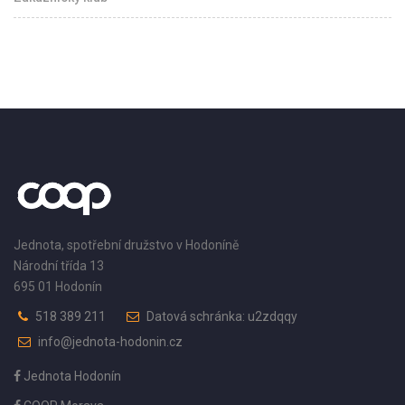
Jednota, spotřební družstvo v Hodoníně
Národní třída 13
695 01 Hodonín
518 389 211
Datová schránka: u2zdqqy
info@jednota-hodonin.cz
Jednota Hodonín