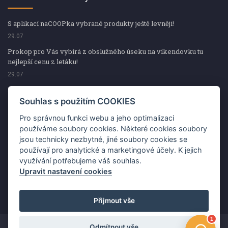
S aplikací naCOOPka vybrané produkty ještě levněji!
29.07
Prokop pro Vás vybírá z obslužného úseku na víkendovku tu
nejlepší cenu z letáku!
29.07
Prokop pro Vás vybírá z obslužného úseku na víkendovku tu
nejlepší cenu z letáku!
Souhlas s použitím COOKIES
29.07
Pro správnou funkci webu a jeho optimalizaci
Kup špekáčky od Váhaly a vyhraj s naCOOPkou sekerku Fiskars
používáme soubory cookies. Některé cookies soubory
jsou technicky nezbytné, jiné soubory cookies se
29.07
používají pro analytické a marketingové účely. K jejich
Prokop pro Vás vybírá na víkendovku ty nejlepší ceny z letáku!
využívání potřebujeme váš souhlas.
29.07
Upravit nastavení cookies
Přijmout vše
Odmítnout vše