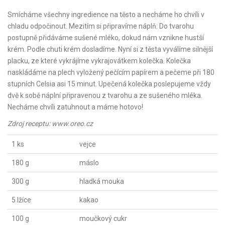
Smícháme všechny ingredience na těsto a necháme ho chvíli v
chladu odpočinout. Mezitím si připravíme náplň: Do tvarohu
postupně přidáváme sušené mléko, dokud nám vznikne hustší
krém. Podle chuti krém dosladíme. Nyní si z těsta vyválíme silnější
placku, ze které vykrájíme vykrajovátkem kolečka. Kolečka
naskládáme na plech vyložený pečícím papírem a pečeme při 180
stupních Celsia asi 15 minut. Upečená kolečka poslepujeme vždy
dvě k sobě náplní připravenou z tvarohu a ze sušeného mléka.
Necháme chvíli zatuhnout a máme hotovo!
Zdroj receptu: www.oreo.cz
1 ks
vejce
180 g
máslo
300 g
hladká mouka
5 lžíce
kakao
100 g
moučkový cukr