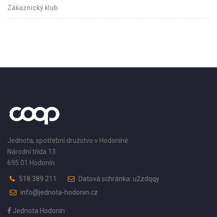
Zákaznický klub
Jednota, spotřební družstvo v Hodoníně
Národní třída 13
695 01 Hodonín
518 389 211
Datová schránka: u2zdqqy
info@jednota-hodonin.cz
Jednota Hodonín