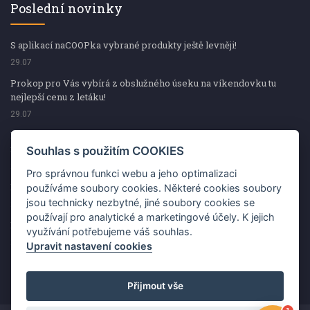
Poslední novinky
S aplikací naCOOPka vybrané produkty ještě levněji!
29.07
Prokop pro Vás vybírá z obslužného úseku na víkendovku tu
nejlepší cenu z letáku!
29.07
Prokop pro Vás vybírá z obslužného úseku na víkendovku tu
nejlepší cenu z letáku!
Souhlas s použitím COOKIES
29.07
Pro správnou funkci webu a jeho optimalizaci
Kup špekáčky od Váhaly a vyhraj s naCOOPkou sekerku Fiskars
používáme soubory cookies. Některé cookies soubory
jsou technicky nezbytné, jiné soubory cookies se
29.07
používají pro analytické a marketingové účely. K jejich
Prokop pro Vás vybírá na víkendovku ty nejlepší ceny z letáku!
využívání potřebujeme váš souhlas.
29.07
Upravit nastavení cookies
Přijmout vše