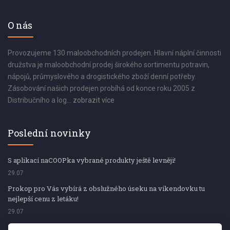
O nás
Provozujeme 130 maloobchodních prodejen. Hlavní náplní činnosti
družstva je maloobchodní prodej širokého sortimentu potravin,
nápojů, průmyslového a drogistického zboží denní potřeby.
Zásobování našich prodejen probíhá od konce roku 2005 z
Distribučního a log...
zobrazit více
Poslední novinky
S aplikací naCOOPka vybrané produkty ještě levněji!
29.07
Prokop pro Vás vybírá z obslužného úseku na víkendovku tu
nejlepší cenu z letáku!
29.07
Prokop pro Vás vybírá z obslužného úseku na víkendovku tu