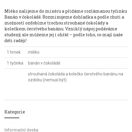
Mléko nalijeme do mixéru a přidáme rozlámanou tyčinku
Banán v čokoládě. Rozmixujeme dohladka a podle chuti a
možností ozdobíme trochou strouhané čokolády a
kolečkem čerstvého banánu. Vzniklý nápoj podáváme
studený, ale můžeme jej i ohřát – podle toho, co mají naše
děti raději!
1 hrnek
mléko
1 tyčinka
banán v čokoládě
strouhaná čokoláda a kolečko čerstvého banánu na
ozdobu (nemusí být)
Kategorie
Informační deska