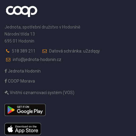
Jednota, spotřební družstvo v Hodoníně
Národní třída 13
695 01 Hodonín
518 389 211
Datová schránka: u2zdqqy
info@jednota-hodonin.cz
Jednota Hodonín
COOP Morava
Vnitřní oznamovací systém (VOS)