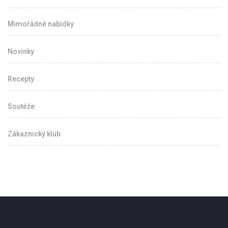
Mimořádné nabídky
Novinky
Recepty
Soutěže
Zákaznický klub