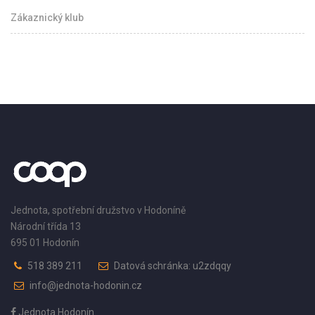
Zákaznický klub
Jednota, spotřební družstvo v Hodoníně
Národní třída 13
695 01 Hodonín
518 389 211
Datová schránka: u2zdqqy
info@jednota-hodonin.cz
Jednota Hodonín