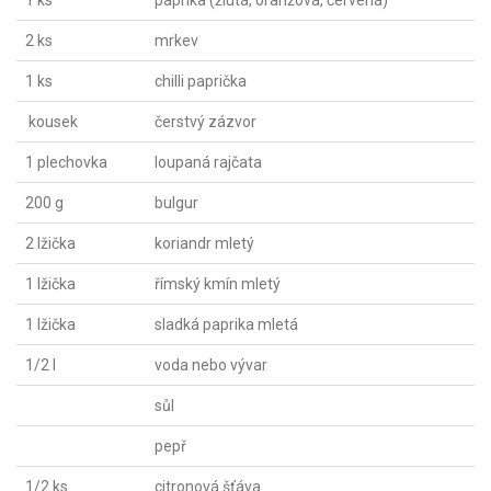
1 ks
paprika (žlutá, oranžová, červená)
2 ks
mrkev
1 ks
chilli paprička
kousek
čerstvý zázvor
1 plechovka
loupaná rajčata
200 g
bulgur
2 lžička
koriandr mletý
1 lžička
římský kmín mletý
1 lžička
sladká paprika mletá
1/2 l
voda nebo vývar
sůl
pepř
1/2 ks
citronová šťáva