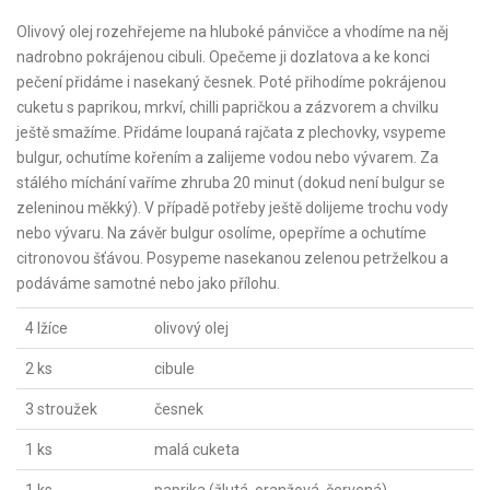
Olivový olej rozehřejeme na hluboké pánvičce a vhodíme na něj
nadrobno pokrájenou cibuli. Opečeme ji dozlatova a ke konci
pečení přidáme i nasekaný česnek. Poté přihodíme pokrájenou
cuketu s paprikou, mrkví, chilli papričkou a zázvorem a chvilku
ještě smažíme. Přidáme loupaná rajčata z plechovky, vsypeme
bulgur, ochutíme kořením a zalijeme vodou nebo vývarem. Za
stálého míchání vaříme zhruba 20 minut (dokud není bulgur se
zeleninou měkký). V případě potřeby ještě dolijeme trochu vody
nebo vývaru. Na závěr bulgur osolíme, opepříme a ochutíme
citronovou šťávou. Posypeme nasekanou zelenou petrželkou a
podáváme samotné nebo jako přílohu.
4 lžíce
olivový olej
2 ks
cibule
3 stroužek
česnek
1 ks
malá cuketa