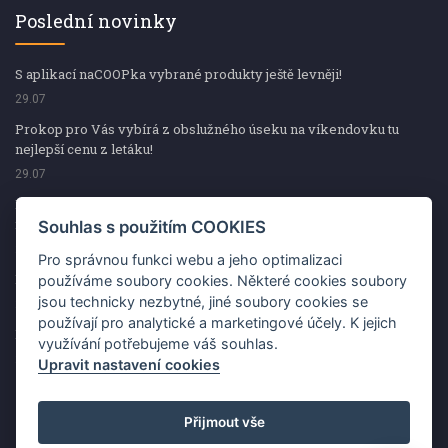
Poslední novinky
S aplikací naCOOPka vybrané produkty ještě levněji!
29.07
Prokop pro Vás vybírá z obslužného úseku na víkendovku tu
nejlepší cenu z letáku!
29.07
Prokop pro Vás vybírá z obslužného úseku na víkendovku tu
nejlepší cenu z letáku!
Souhlas s použitím COOKIES
29.07
Pro správnou funkci webu a jeho optimalizaci
Kup špekáčky od Váhaly a vyhraj s naCOOPkou sekerku Fiskars
používáme soubory cookies. Některé cookies soubory
jsou technicky nezbytné, jiné soubory cookies se
29.07
používají pro analytické a marketingové účely. K jejich
Prokop pro Vás vybírá na víkendovku ty nejlepší ceny z letáku!
využívání potřebujeme váš souhlas.
29.07
Upravit nastavení cookies
Přijmout vše