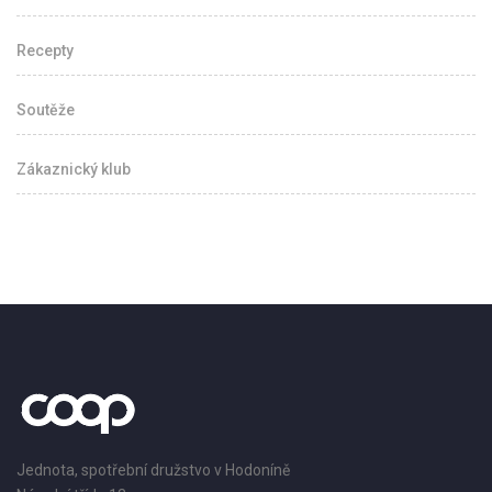
Recepty
Soutěže
Zákaznický klub
Jednota, spotřební družstvo v Hodoníně