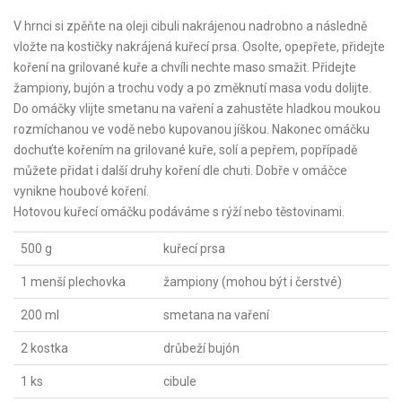
V hrnci si zpěňte na oleji cibuli nakrájenou nadrobno a následně
vložte na kostičky nakrájená kuřecí prsa. Osolte, opepřete, přidejte
koření na grilované kuře a chvíli nechte maso smažit. Přidejte
žampiony, bujón a trochu vody a po změknutí masa vodu dolijte.
Do omáčky vlijte smetanu na vaření a zahustěte hladkou moukou
rozmíchanou ve vodě nebo kupovanou jíškou. Nakonec omáčku
dochuťte kořením na grilované kuře, solí a pepřem, popřípadě
můžete přidat i další druhy koření dle chuti. Dobře v omáčce
vynikne houbové koření.
Hotovou kuřecí omáčku podáváme s rýží nebo těstovinami.
500 g
kuřecí prsa
1 menší plechovka
žampiony (mohou být i čerstvé)
200 ml
smetana na vaření
2 kostka
drůbeží bujón
1 ks
cibule