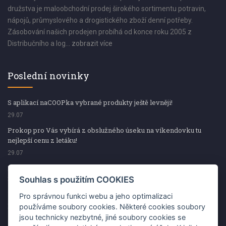
družstva je maloobchodní prodej širokého sortimentu potravin,
nápojů, průmyslového a drogistického zboží denní potřeby.
Zásobování našich prodejen probíhá od konce roku 2005 z
Distribučního a log...
zobrazit více
Poslední novinky
S aplikací naCOOPka vybrané produkty ještě levněji!
29.07
Prokop pro Vás vybírá z obslužného úseku na víkendovku tu
nejlepší cenu z letáku!
29.07
Prokop pro Vás vybírá z obslužného úseku na víkendovku tu
nejlepší cenu z letáku!
Souhlas s použitím COOKIES
29.07
Pro správnou funkci webu a jeho optimalizaci
Kup špekáčky od Váhaly a vyhraj s naCOOPkou sekerku Fiskars
používáme soubory cookies. Některé cookies soubory
jsou technicky nezbytné, jiné soubory cookies se
29.07