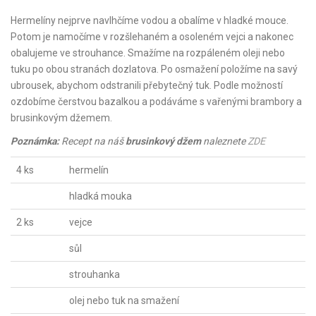
Hermelíny nejprve navlhčíme vodou a obalíme v hladké mouce.
Potom je namočíme v rozšlehaném a osoleném vejci a nakonec
obalujeme ve strouhance. Smažíme na rozpáleném oleji nebo
tuku po obou stranách dozlatova. Po osmažení položíme na savý
ubrousek, abychom odstranili přebytečný tuk. Podle možností
ozdobíme čerstvou bazalkou a podáváme s vařenými brambory a
brusinkovým džemem.
Poznámka:
Recept na náš
brusinkový džem
naleznete
ZDE
4 ks
hermelín
hladká mouka
2 ks
vejce
sůl
strouhanka
olej nebo tuk na smažení