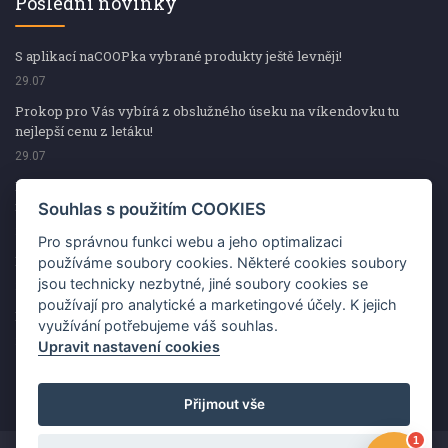
Poslední novinky
S aplikací naCOOPka vybrané produkty ještě levněji!
29.07
Prokop pro Vás vybírá z obslužného úseku na víkendovku tu
nejlepší cenu z letáku!
29.07
Prokop pro Vás vybírá z obslužného úseku na víkendovku tu
nejlepší cenu z letáku!
Souhlas s použitím COOKIES
29.07
Pro správnou funkci webu a jeho optimalizaci
Kup špekáčky od Váhaly a vyhraj s naCOOPkou sekerku Fiskars
používáme soubory cookies. Některé cookies soubory
jsou technicky nezbytné, jiné soubory cookies se
29.07
používají pro analytické a marketingové účely. K jejich
Prokop pro Vás vybírá na víkendovku ty nejlepší ceny z letáku!
využívání potřebujeme váš souhlas.
29.07
Upravit nastavení cookies
Přijmout vše