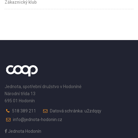
Zákaznický klub
Jednota, spotřební družstvo v Hodoníně
Národní třída 13
695 01 Hodonín
518 389 211
Datová schránka: u2zdqqy
info@jednota-hodonin.cz
Jednota Hodonín