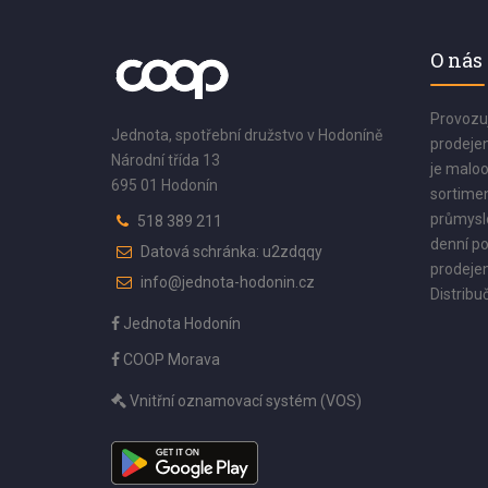
O nás
Provozu
Jednota, spotřební družstvo v Hodoníně
prodejen
Národní třída 13
je maloo
695 01 Hodonín
sortimen
průmyslo
518 389 211
denní po
Datová schránka: u2zdqqy
prodejen
info@jednota-hodonin.cz
Distribuč
Jednota Hodonín
COOP Morava
Vnitřní oznamovací systém (VOS)