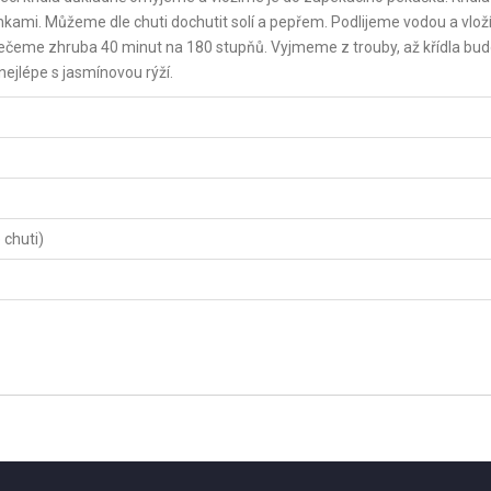
ami. Můžeme dle chuti dochutit solí a pepřem. Podlijeme vodou a vlo
Pečeme zhruba 40 minut na 180 stupňů. Vyjmeme z trouby, až křídla bu
jlépe s jasmínovou rýží.
 chuti)