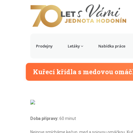
Prodejny
Letáky
Nabídka práce
Kuřecí křídla s medovou omáč
Doba přípravy:
60 minut
Nejprve smícháme kečup, med a sojovou omáčkou. Kuřec