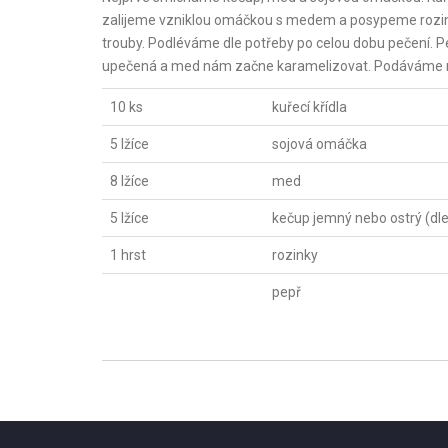
zalijeme vzniklou omáčkou s medem a posypeme rozink
trouby. Podléváme dle potřeby po celou dobu pečení. 
upečená a med nám začne karamelizovat. Podáváme ne
10 ks
kuřecí křídla
5 lžíce
sojová omáčka
8 lžíce
med
5 lžíce
kečup jemný nebo ostrý (dle
1 hrst
rozinky
pepř