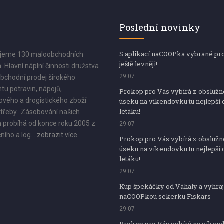
Poslední novinky
S aplikací naCOOPka vybrané pr
jeme 130 maloobchodních
ještě levněji!
. Hlavní náplní činnosti družstva
29.07
bchodní prodej širokého
tu potravin, nápojů,
Prokop pro Vás vybírá z obsluž
vého a drogistického zboží
úseku na víkendovku tu nejlepší 
letáku!
třeby. Zásobování našich
 probíhá od konce roku 2005 z
29.07
ního a log...
zobrazit více
Prokop pro Vás vybírá z obsluž
úseku na víkendovku tu nejlepší 
letáku!
29.07
Kup špekáčky od Váhaly a vyhraj
naCOOPkou sekerku Fiskars
29.07