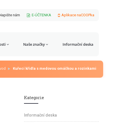
Napište nám
E-ÚČTENKA
Aplikace naCOOPka
sti
Naše značky
Informační deska
vod
Kuřecí křídla s medovou omáčkou a rozinkami
Kategorie
Informační deska