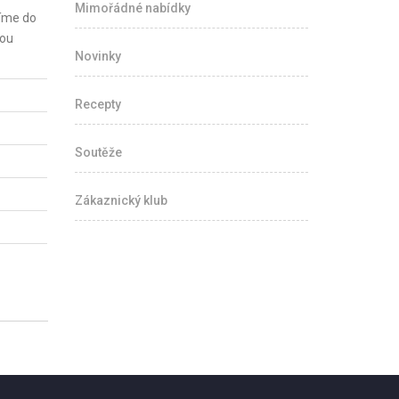
Mimořádné nabídky
žíme do
dou
Novinky
Recepty
Soutěže
Zákaznický klub