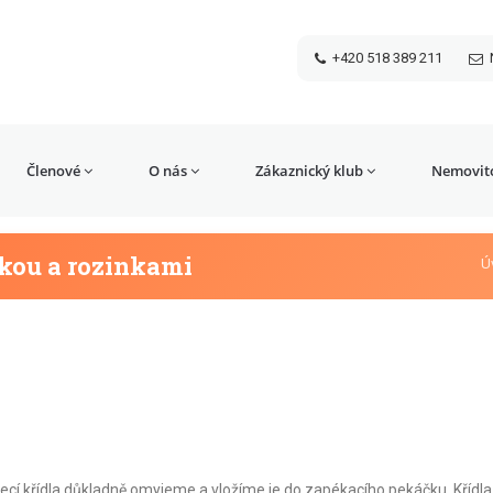
+420 518 389 211
Členové
O nás
Zákaznický klub
Nemovito
kou a rozinkami
Ú
í křídla důkladně omyjeme a vložíme je do zapékacího pekáčku. Křídla