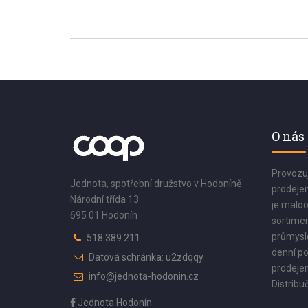
O nás
Provozu
Jednota, spotřební družstvo v Hodoníně
prodejen
Národní třída 13
je maloo
695 01 Hodonín
sortimen
průmyslo
518 389 211
denní po
Datová schránka: u2zdqqy
prodejen
info@jednota-hodonin.cz
Distribuč
Jednota Hodonín