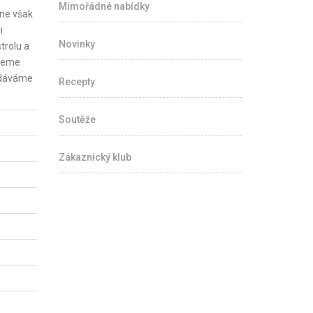
Mimořádné nabídky
 ne však
i.
Novinky
trolu a
ijeme
Podáváme
Recepty
Soutěže
Zákaznický klub