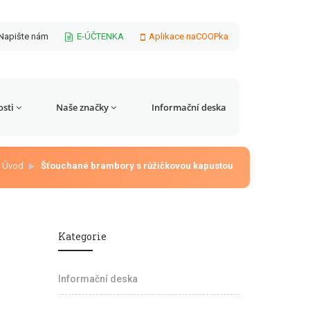
Napište nám
E-ÚČTENKA
Aplikace naCOOPka
sti
Naše značky
Informační deska
Úvod
Šťouchané brambory s růžičkovou kapustou
Kategorie
Informační deska