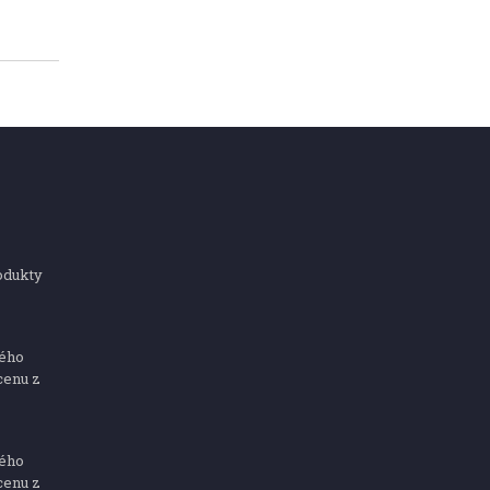
odukty
ného
cenu z
ného
cenu z