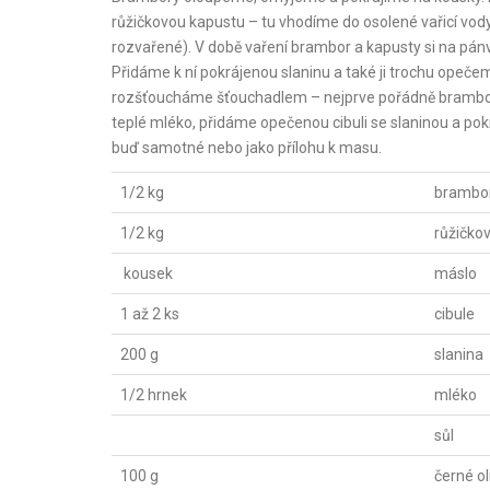
růžičkovou kapustu – tu vhodíme do osolené vařicí vody 
rozvařené). V době vaření brambor a kapusty si na pá
Přidáme k ní pokrájenou slaninu a také ji trochu opeče
rozšťoucháme šťouchadlem – nejprve pořádně brambory a
teplé mléko, přidáme opečenou cibuli se slaninou a p
buď samotné nebo jako přílohu k masu.
1/2 kg
brambo
1/2 kg
růžičko
kousek
máslo
1 až 2 ks
cibule
200 g
slanina
1/2 hrnek
mléko
sůl
100 g
černé o