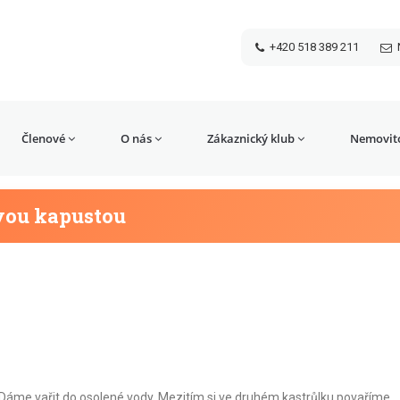
+420 518 389 211
Členové
O nás
Zákaznický klub
Nemovito
vou kapustou
áme vařit do osolené vody. Mezitím si ve druhém kastrůlku povaříme