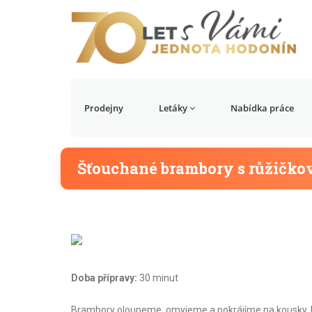
Prodejny
Letáky
Nabídka práce
Šťouchané brambory s růžičko
Doba přípravy:
30 minut
Brambory oloupeme, omyjeme a pokrájíme na kousky. D