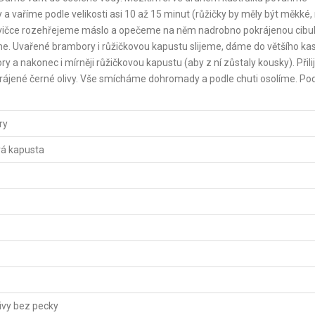
a vaříme podle velikosti asi 10 až 15 minut (růžičky by měly být měkké,
nvičce rozehřejeme máslo a opečeme na něm nadrobno pokrájenou cibul
me. Uvařené brambory i růžičkovou kapustu slijeme, dáme do většího kas
 nakonec i mírněji růžičkovou kapustu (aby z ní zůstaly kousky). Přil
okrájené černé olivy. Vše smícháme dohromady a podle chuti osolíme. 
ry
vá kapusta
livy bez pecky