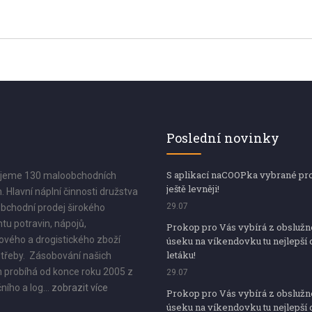
Poslední novinky
S aplikací naCOOPka vybrané pr
jeme 130 maloobchodních
ještě levněji!
. Hlavní náplní činnosti družstva
29.07
bchodní prodej širokého
tu potravin, nápojů,
Prokop pro Vás vybírá z obsluž
vého a drogistického zboží
úseku na víkendovku tu nejlepší 
letáku!
třeby. Zásobování našich
 probíhá od konce roku 2005 z
29.07
ního a log...
zobrazit více
Prokop pro Vás vybírá z obsluž
úseku na víkendovku tu nejlepší 