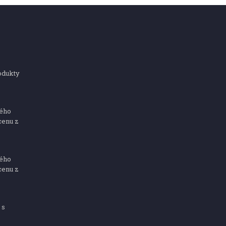
odukty
ného
cenu z
ného
cenu z
 s