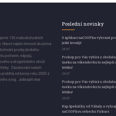
Poslední novinky
S aplikací naCOOPka vybrané pr
jeme 130 maloobchodních
ještě levněji!
. Hlavní náplní činnosti družstva
29.07
bchodní prodej širokého
tu potravin, nápojů,
Prokop pro Vás vybírá z obsluž
vého a drogistického zboží
úseku na víkendovku tu nejlepší 
letáku!
třeby. Zásobování našich
 probíhá od konce roku 2005 z
29.07
ního a log...
zobrazit více
Prokop pro Vás vybírá z obsluž
úseku na víkendovku tu nejlepší 
letáku!
29.07
Kup špekáčky od Váhaly a vyhraj
naCOOPkou sekerku Fiskars