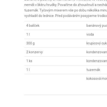
neměli v likéru hrudky. Povaříme do zhoustnutí a nech
tuzemák. Tyčovým mixerem vše po dobu několika minut 
vychladit do lednice. Před podáváním posypeme trošk
4 balíček
banánový pu
1 l
voda
300 g
krupicový cuk
2 konzervy
kondenzované
1 ks
kondenzované
1 l
tuzemák
kokosová mo