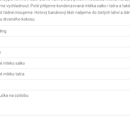
áme vychladnout. Poté přilijeme kondenzovaná mléka salko i tatra a tak
řádně mixujeme. Hotový banánový likér nalijeme do čistých lahví a d
ou drceného kokosu.
ding
r
 mléko salko
 mléko tatra
učka na ozdobu