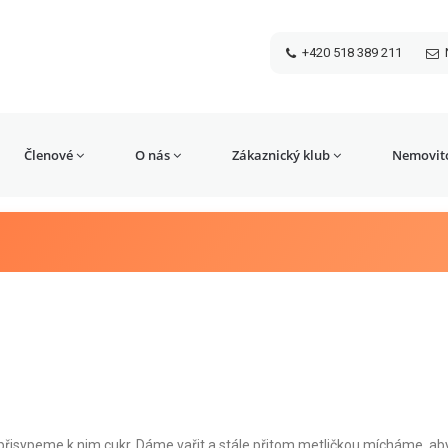
+420 518 389 211
Členové
O nás
Zákaznický klub
Nemovito
přisypeme k nim cukr. Dáme vařit a stále přitom metličkou mícháme, a