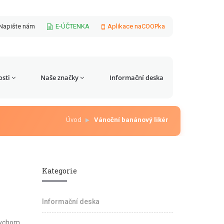
Napište nám
E-ÚČTENKA
Aplikace naCOOPka
sti
Naše značky
Informační deska
Úvod
Vánoční banánový likér
Kategorie
Informační deska
bychom