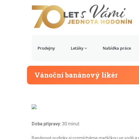
Prodejny
Letáky
Nabídka práce
Vánoční banánový likér
Doba přípravy:
30 minut
Banánové pudinky si rozmícháme metličkou ve vodě a 