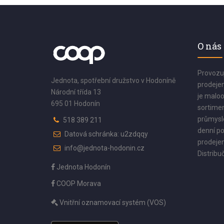
O nás
Provozu
Jednota, spotřební družstvo v Hodoníně
prodejen
Národní třída 13
je maloo
695 01 Hodonín
sortimen
průmyslo
518 389 211
denní po
Datová schránka: u2zdqqy
prodejen
info@jednota-hodonin.cz
Distribuč
Jednota Hodonín
COOP Morava
Vnitřní oznamovací systém (VOS)