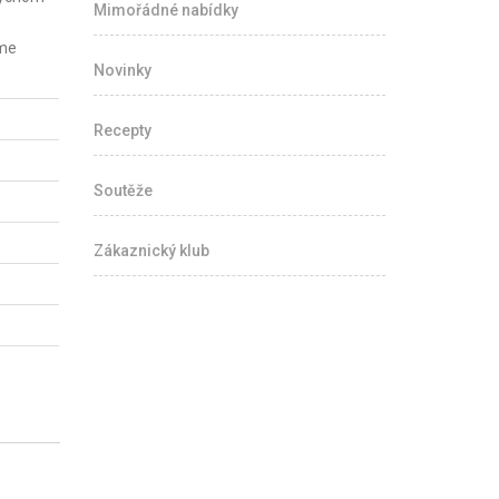
Mimořádné nabídky
é
áme
Novinky
Recepty
Soutěže
Zákaznický klub