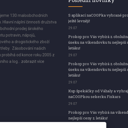
Poslední novinky
S aplikací naCOOPka vybrané pr
jeme 130 maloobchodních
ještě levněji!
. Hlavní náplní činnosti družstva
29.07
bchodní prodej širokého
tu potravin, nápojů,
Prokop pro Vás vybírá z obsluž
vého a drogistického zboží
úseku na víkendovku tu nejlepší 
letáku!
třeby. Zásobování našich
 probíhá od konce roku 2005 z
29.07
ního a log...
zobrazit více
Prokop pro Vás vybírá z obsluž
úseku na víkendovku tu nejlepší 
letáku!
29.07
Kup špekáčky od Váhaly a vyhraj
naCOOPkou sekerku Fiskars
29.07
Prokop pro Vás vybírá na víken
nejlepší ceny z letáku!
29.07