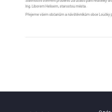
Slavnostní otevření proběhlo za účasti paní ředitelky 
Ing. Liborem Helisem, starostou města.
Přejeme všem občanům a návštěvníkům obce Loučky p