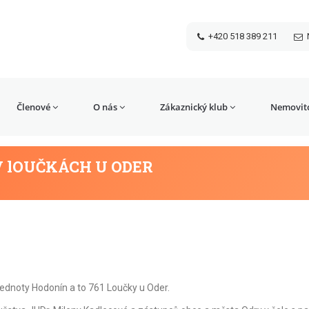
+420 518 389 211
Členové
O nás
Zákaznický klub
Nemovito
 lOUČKÁCH U ODER
ednoty Hodonín a to 761 Loučky u Oder.