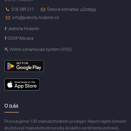
518 389 211
Datová schránka: u2zdqqy
info@jednota-hodonin.cz
Jednota Hodonín
COOP Morava
Vnitřní oznamovací systém (VOS)
O nás
Provozujeme 130 maloobchodních prodejen. Hlavní náplní činnosti
družstva je maloobchodní prodej širokého sortimentu potravin,