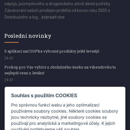
nápojů, průmyslového a drogistického zboží denní potřeby.
Zásobování našich prodejen probíhá od konce roku 2005 z
Distribučního a log...
zobrazit více
Poslední novinky
S aplikací naCOOPka vybrané produkty ještě levněji!
29.07
Prokop pro Vás vybírá z obslužného úseku na víkendovku tu
nejlepší cenu z letáku!
29.07
Prokop pro Vás vybírá z obslužného úseku na víkendovku tu
nejlepší cenu z letáku!
Souhlas s použitím COOKIES
29.07
Pro správnou funkci webu a jeho optimalizaci
Kup špekáčky od Váhaly a vyhraj s naCOOPkou sekerku Fiskars
používáme soubory cookies. Některé cookies soubory
jsou technicky nezbytné, jiné soubory cookies se
29.07
používají pro analytické a marketingové účely. K jejich
Prokop pro Vás vybírá na víkendovku ty nejlepší ceny z letáku!
využívání potřebujeme váš souhlas.