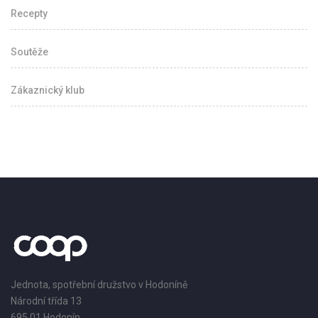
Recepty
Soutěže
Zákaznický klub
Jednota, spotřební družstvo v Hodoníně
Národní třída 13
695 01 Hodonín