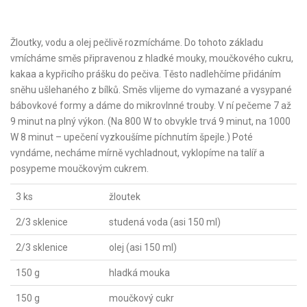
Žloutky, vodu a olej pečlivě rozmícháme. Do tohoto základu
vmícháme směs připravenou z hladké mouky, moučkového cukru,
kakaa a kypřicího prášku do pečiva. Těsto nadlehčíme přidáním
sněhu ušlehaného z bílků. Směs vlijeme do vymazané a vysypané
bábovkové formy a dáme do mikrovlnné trouby. V ní pečeme 7 až
9 minut na plný výkon. (Na 800 W to obvykle trvá 9 minut, na 1000
W 8 minut – upečení vyzkoušíme píchnutím špejle.) Poté
vyndáme, necháme mírně vychladnout, vyklopíme na talíř a
posypeme moučkovým cukrem.
3 ks
žloutek
2/3 sklenice
studená voda (asi 150 ml)
2/3 sklenice
olej (asi 150 ml)
150 g
hladká mouka
150 g
moučkový cukr