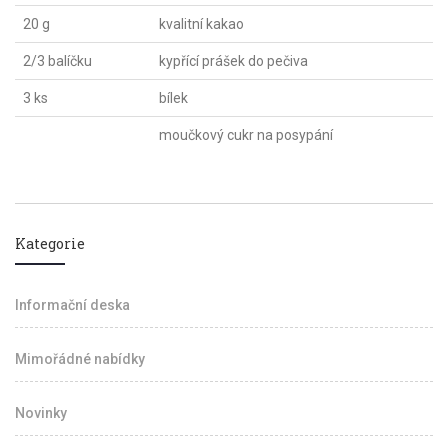
20 g
kvalitní kakao
2/3 balíčku
kypřící prášek do pečiva
3 ks
bílek
moučkový cukr na posypání
Kategorie
Informační deska
Mimořádné nabídky
Novinky