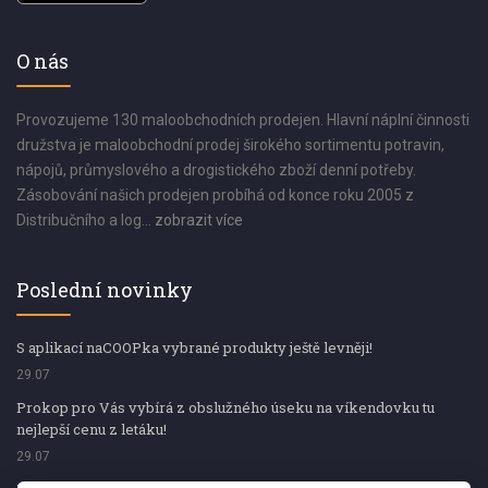
O nás
Provozujeme 130 maloobchodních prodejen. Hlavní náplní činnosti
družstva je maloobchodní prodej širokého sortimentu potravin,
nápojů, průmyslového a drogistického zboží denní potřeby.
Zásobování našich prodejen probíhá od konce roku 2005 z
Distribučního a log...
zobrazit více
Poslední novinky
S aplikací naCOOPka vybrané produkty ještě levněji!
29.07
Prokop pro Vás vybírá z obslužného úseku na víkendovku tu
nejlepší cenu z letáku!
29.07