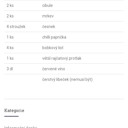
2 ks
cibule
2 ks
mrkev
4 stroužek
česnek
1 ks
chilli paprička
4 ks
bobkový list
1 ks
větší rajčatový protlak
3 dl
červené víno
čerstvý libeček (nemusí být)
Kategorie