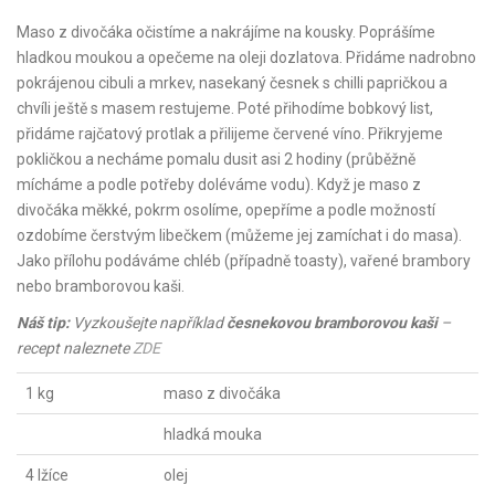
Maso z divočáka očistíme a nakrájíme na kousky. Poprášíme
hladkou moukou a opečeme na oleji dozlatova. Přidáme nadrobno
pokrájenou cibuli a mrkev, nasekaný česnek s chilli papričkou a
chvíli ještě s masem restujeme. Poté přihodíme bobkový list,
přidáme rajčatový protlak a přilijeme červené víno. Přikryjeme
pokličkou a necháme pomalu dusit asi 2 hodiny (průběžně
mícháme a podle potřeby doléváme vodu). Když je maso z
divočáka měkké, pokrm osolíme, opepříme a podle možností
ozdobíme čerstvým libečkem (můžeme jej zamíchat i do masa).
Jako přílohu podáváme chléb (případně toasty), vařené brambory
nebo bramborovou kaši.
Náš tip:
Vyzkoušejte například
česnekovou bramborovou kaši
–
recept naleznete
ZDE
1 kg
maso z divočáka
hladká mouka
4 lžíce
olej