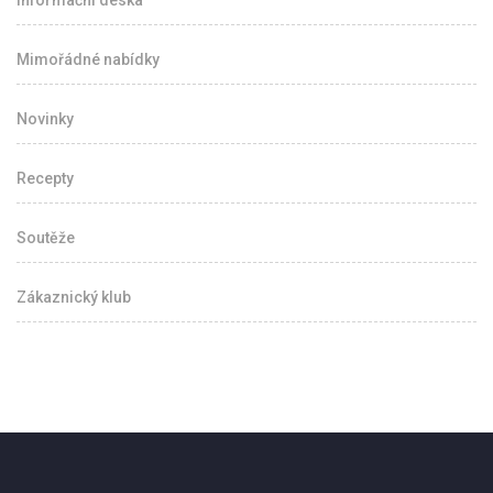
Informační deska
Mimořádné nabídky
Novinky
Recepty
Soutěže
Zákaznický klub