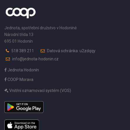
Jednota, spotřební družstvo v Hodoníně
Národní třída 13
695 01 Hodonín
518 389 211
Datová schránka: u2zdqqy
info@jednota-hodonin.cz
Jednota Hodonín
COOP Morava
Vnitřní oznamovací systém (VOS)