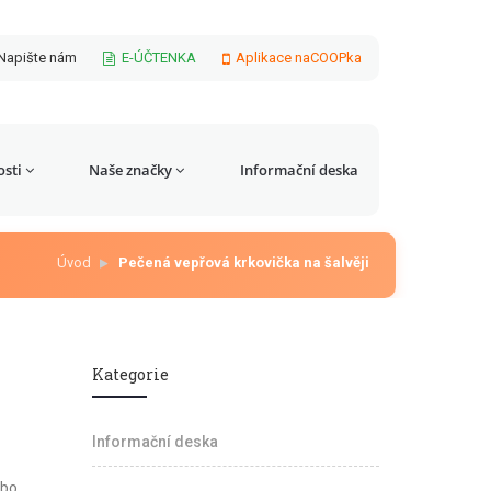
Napište nám
E-ÚČTENKA
Aplikace naCOOPka
sti
Naše značky
Informační deska
Úvod
Pečená vepřová krkovička na šalvěji
Kategorie
Informační deska
ebo