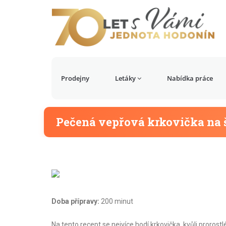
Prodejny
Letáky
Nabídka práce
Pečená vepřová krkovička na š
Doba přípravy:
200 minut
Na tento recept se nejvíce hodí krkovička, kvůli proro