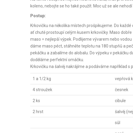
koleno, nebojte se ho také použít. Moc už se ale nehodí
Postup:
Krkovičku na několika místech prošpikujeme. Do každé 
ať chutě prostoupí celým kusem krkovičky. Maso dobře 
maso = nejlepší výpek. Podlijeme vývarem nebo vodou a
dáme maso péct, stáhněte teplotu na 180 stupňů a pe
pekáčku a zabalíme do alobalu. Do výpeku v pekáčku d
doděláme perfektní omáčku.
Krkovičku na šalvěj nakrájíme a podáváme například 
1 a 1/2 kg
vepřová k
4 stroužek
česnek
2 ks
cibule
2 hrst
šalvěj (ne
sůl