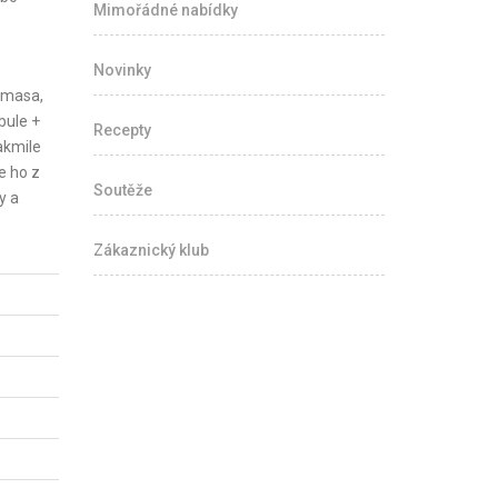
Mimořádné nabídky
Novinky
n masa,
bule +
Recepty
akmile
e ho z
Soutěže
y a
Zákaznický klub