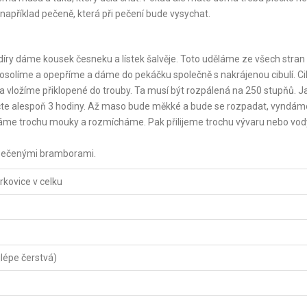
 například pečeně, která při pečení bude vysychat.
díry dáme kousek česneku a lístek šalvěje. Toto uděláme ze všech stra
osolíme a opepříme a dáme do pekáčku společně s nakrájenou cibulí. Ci
 vložíme přiklopené do trouby. Ta musí být rozpálená na 250 stupňů. J
čte alespoň 3 hodiny. Až maso bude měkké a bude se rozpadat, vyndám
áme trochu mouky a rozmícháme. Pak přilijeme trochu vývaru nebo vod
s pečenými bramborami.
rkovice v celku
jlépe čerstvá)