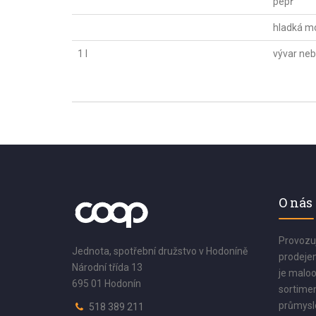
pepř
hladká m
1 l
vývar ne
O nás
Provozu
Jednota, spotřební družstvo v Hodoníně
prodejen
Národní třída 13
je maloo
695 01 Hodonín
sortimen
průmyslo
518 389 211