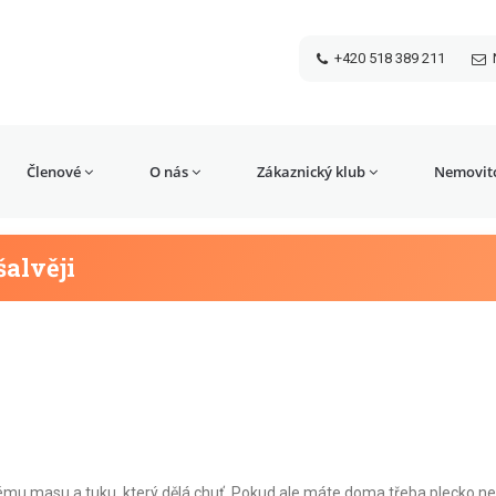
+420 518 389 211
Členové
O nás
Zákaznický klub
Nemovito
alvěji
stlému masu a tuku, který dělá chuť. Pokud ale máte doma třeba plecko n