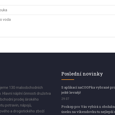
ouka
bo voda
Poslední novinky
S aplikací naCOOPka vybrané pr
jeme 130 maloobchodních
ještě levněji!
. Hlavní náplní činnosti družstva
29.07
bchodní prodej širokého
tu potravin, nápojů,
Prokop pro Vás vybírá z obsluž
vého a drogistického zboží
úseku na víkendovku tu nejlepší 