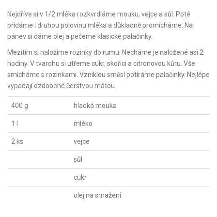
Nejdříve si v 1/2 mléka rozkvrdláme mouku, vejce a sůl. Poté
přidáme i druhou polovinu mléka a důkladně promícháme. Na
pánev si dáme olej a pečeme klasické palačinky.
Mezitím si naložíme rozinky do rumu. Necháme je naložené asi 2
hodiny. V tvarohu si utřeme cukr, skořici a citronovou kůru. Vše
smícháme s rozinkami. Vzniklou směsí potíráme palačinky. Nejlépe
vypadají ozdobené čerstvou mátou.
400 g
hladká mouka
1 l
mléko
2 ks
vejce
sůl
cukr
olej na smažení