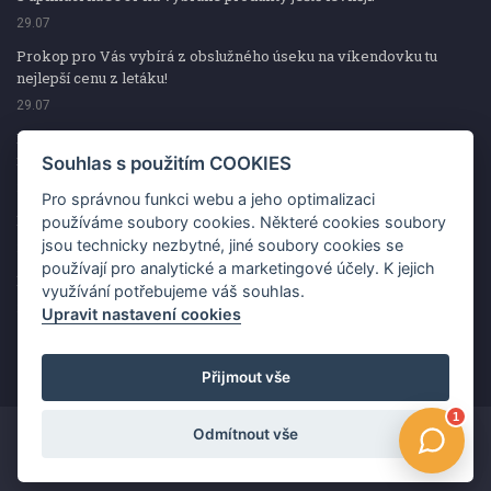
29.07
Prokop pro Vás vybírá z obslužného úseku na víkendovku tu
nejlepší cenu z letáku!
29.07
Prokop pro Vás vybírá z obslužného úseku na víkendovku tu
nejlepší cenu z letáku!
Souhlas s použitím COOKIES
29.07
Pro správnou funkci webu a jeho optimalizaci
Kup špekáčky od Váhaly a vyhraj s naCOOPkou sekerku Fiskars
používáme soubory cookies. Některé cookies soubory
jsou technicky nezbytné, jiné soubory cookies se
29.07
používají pro analytické a marketingové účely. K jejich
Prokop pro Vás vybírá na víkendovku ty nejlepší ceny z letáku!
využívání potřebujeme váš souhlas.
29.07
Upravit nastavení cookies
Přijmout vše
Odmítnout vše
Copyright ©2026 Jednota, spotřební družstvo v Hodoníně
Změnit souhlas s použitím COOKIES
Kontakt