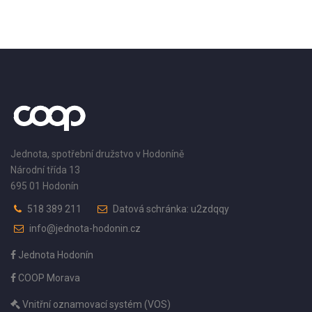
Jednota, spotřební družstvo v Hodoníně
Národní třída 13
695 01 Hodonín
518 389 211
Datová schránka: u2zdqqy
info@jednota-hodonin.cz
Jednota Hodonín
COOP Morava
Vnitřní oznamovací systém (VOS)