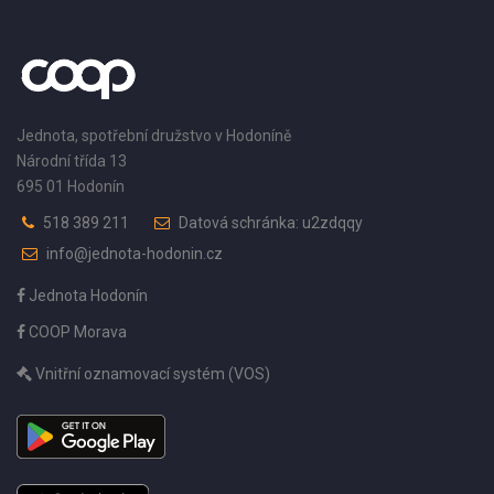
Jednota, spotřební družstvo v Hodoníně
Národní třída 13
695 01 Hodonín
518 389 211
Datová schránka: u2zdqqy
info@jednota-hodonin.cz
Jednota Hodonín
COOP Morava
Vnitřní oznamovací systém (VOS)