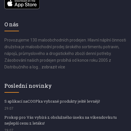
O nás
Provozujeme 130 maloobchodních prodejen. Hlavní náplní činnosti
družstva je maloobchodní prodej širokého sortimentu potravin,
nápojů, průmyslového a drogistického zboží denní potřeby.
Zásobování našich prodejen probíhá od konce roku 2005 z
Distribučního a log...
zobrazit více
Poslední novinky
S aplikací naCOOPka vybrané produkty ještě levněji!
29.07
Prokop pro Vás vybírá z obslužného úseku na víkendovku tu
nejlepší cenu z letáku!
29.07