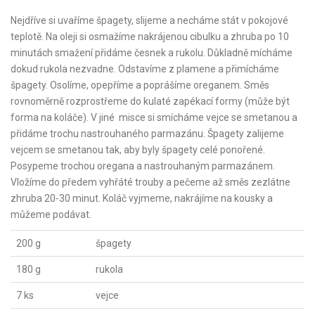
Nejdříve si uvaříme špagety, slijeme a necháme stát v pokojové
teplotě. Na oleji si osmažíme nakrájenou cibulku a zhruba po 10
minutách smažení přidáme česnek a rukolu. Důkladně mícháme
dokud rukola nezvadne. Odstavíme z plamene a přimícháme
špagety. Osolíme, opepříme a poprášíme oreganem. Směs
rovnoměrně rozprostřeme do kulaté zapékací formy (může být
forma na koláče). V jiné misce si smícháme vejce se smetanou a
přidáme trochu nastrouhaného parmazánu. Špagety zalijeme
vejcem se smetanou tak, aby byly špagety celé ponořené.
Posypeme trochou oregana a nastrouhaným parmazánem.
Vložíme do předem vyhřáté trouby a pečeme až směs zezlátne
zhruba 20-30 minut. Koláč vyjmeme, nakrájíme na kousky a
můžeme podávat.
200 g
špagety
180 g
rukola
7 ks
vejce