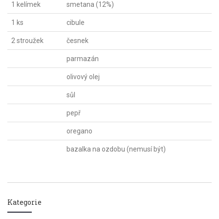
1 kelímek
smetana (12%)
1 ks
cibule
2 stroužek
česnek
parmazán
olivový olej
sůl
pepř
oregano
bazalka na ozdobu (nemusí být)
Kategorie