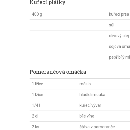
Kuřecí plátky
400 g
kuřecí prsa
sůl
olivový olej
sojová om
pepř bílý m
Pomerančová omáčka
1 lžíce
máslo
1 lžíce
hladká mouka
1/4 l
kuřecí vývar
2 dl
bílé víno
2 ks
šťáva z pomeranče