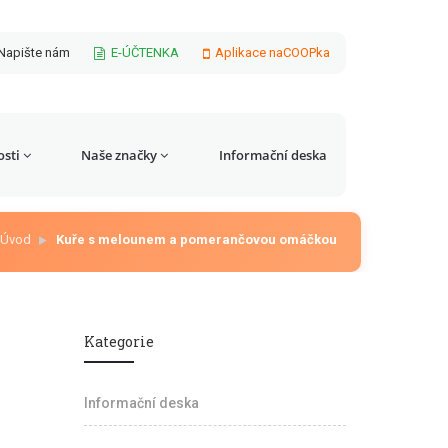
Napište nám
E-ÚČTENKA
Aplikace naCOOPka
sti
Naše značky
Informační deska
Úvod
Kuře s melounem a pomerančovou omáčkou
Kategorie
Informační deska