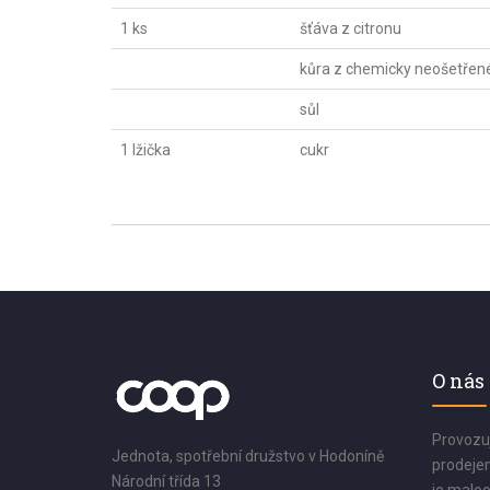
1 ks
šťáva z citronu
kůra z chemicky neošetřen
sůl
1 lžička
cukr
O nás
Provozu
Jednota, spotřební družstvo v Hodoníně
prodejen
Národní třída 13