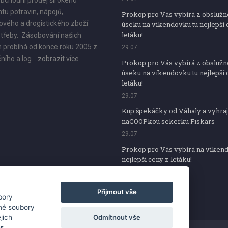
bchodní prodej širokého
tu potravin, nápojů,
Prokop pro Vás vybírá z obsluž
vého a drogistického zboží
úseku na víkendovku tu nejlepší 
letáku!
třeby. Zásobování našich
 probíhá od konce roku 2005 z
29.07
ního a log...
zobrazit více
Prokop pro Vás vybírá z obsluž
úseku na víkendovku tu nejlepší 
letáku!
29.07
Kup špekáčky od Váhaly a vyhraj
naCOOPkou sekerku Fiskars
29.07
Prokop pro Vás vybírá na víken
nejlepší ceny z letáku!
29.07
Přijmout vše
bory
iné soubory
Odmítnout vše
jich
es