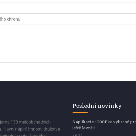
ého citronu
Poslední novinky
S aplikací naCOOPka vybrané pr
jeme 130 maloobchodních
ještě levněji!
. Hlavní náplní činnosti družstva
29.07