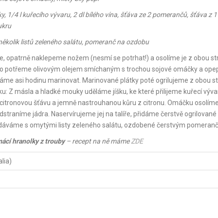
y, 1/4 l kuřecího vývaru, 2 dl bílého vína, šťáva ze 2 pomerančů, šťáva z 1
ukru
několik listů zeleného salátu, pomeranč na ozdobu
me, opatrně naklepeme nožem (nesmí se potrhat!) a osolíme je z obou st
so potřeme olivovým olejem smíchaným s trochou sojové omáčky a ope
me asi hodinu marinovat. Marinované plátky poté ogrilujeme z obou s
 Z másla a hladké mouky uděláme jíšku, ke které přilijeme kuřecí vývar
citronovou šťávu a jemně nastrouhanou kůru z citronu. Omáčku osolíme
dstraníme jádra. Naservírujeme jej na talíře, přidáme čerstvě ogrilované
dáváme s omytými listy zeleného salátu, ozdobené čerstvým pomeran
ácí hranolky z trouby
– recept na ně máme
ZDE
lia)