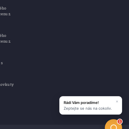
ného
cenu z
ného
cenu z
 s
dovku ty