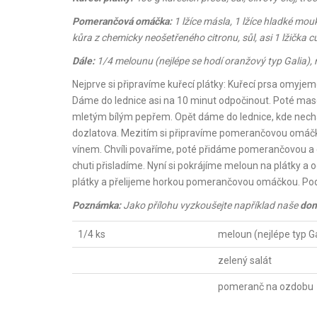
Pomerančová omáčka:
1 lžíce másla, 1 lžíce hladké mouk
kůra z chemicky neošetřeného citronu, sůl, asi 1 lžička c
Dále:
1/4 melounu (nejlépe se hodí oranžový typ Galia), 
Nejprve si připravíme kuřecí plátky: Kuřecí prsa omyje
Dáme do lednice asi na 10 minut odpočinout. Poté ma
mletým bílým pepřem. Opět dáme do lednice, kde nechá
dozlatova. Mezitím si připravíme pomerančovou omáčku:
vínem. Chvíli povaříme, poté přidáme pomerančovou a 
chuti přisladíme. Nyní si pokrájíme meloun na plátky a o
plátky a přelijeme horkou pomerančovou omáčkou. Po
Poznámka:
Jako přílohu vyzkoušejte například naše
dom
1/4 ks
meloun (nejlépe typ Ga
zelený salát
pomeranč na ozdobu