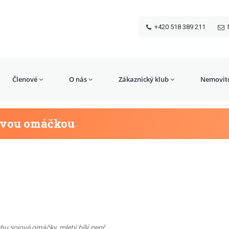
+420 518 389 211
Členové
O nás
Zákaznický klub
Nemovito
ovou omáčkou
ochu sojové omáčky, mletý bílý pepř