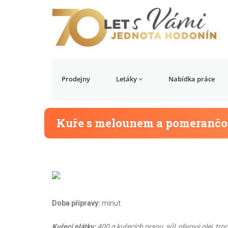
Prodejny
Letáky
Nabídka práce
Kuře s melounem a pomeranč
Doba přípravy:
minut
Kuřecí plátky:
400 g kuřecích prsou, sůl, olivový olej, tr