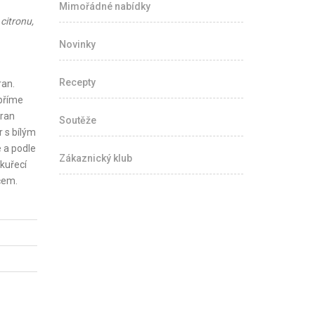
Mimořádné nabídky
 citronu,
Novinky
Recepty
ran.
příme
tran
Soutěže
 s bílým
 a podle
Zákaznický klub
 kuřecí
čem.