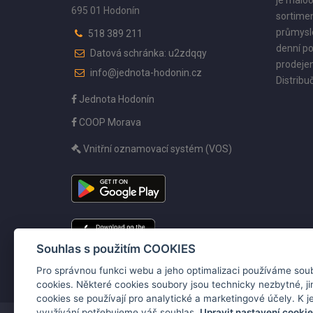
je maloo
695 01 Hodonín
sortimen
průmyslo
518 389 211
denní po
Datová schránka: u2zdqqy
prodejen
info@jednota-hodonin.cz
Distribuč
Jednota Hodonín
COOP Morava
Vnitřní oznamovací systém (VOS)
Souhlas s použitím COOKIES
Pro správnou funkci webu a jeho optimalizaci používáme sou
cookies. Některé cookies soubory jsou technicky nezbytné, j
cookies se používají pro analytické a marketingové účely. K je
využívání potřebujeme váš souhlas.
Upravit nastavení cooki