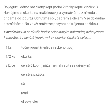
Do jogurtu dáme nasekaný kopr (nebo 2 lžičky kopru v nálevu).
Nakrájíme si okurku na malé kousky a vymačkáme z ní vodu a
přidáme do jogurtu. Ochutíme solí, pepřem a olejem. Vše důkladně
promícháme. Na závěr můžeme posypat nakrájenou pažitkou.
Poznámka
: Dip se skvěle hodí k zeleninovým pokrmům, nebo jenom
k nakrájené zelenině (např. mrkev, okurka, řapíkatý celer…).
1 ks
tučný jogurt (nejlépe řeckého tipu)
1/2 ks
okurka
3 lžíce
čerstvý kopr (můžeme nahradit i zavařeným)
čerstvá pažitka
sůl
pepř
olivový olej