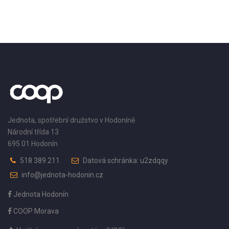
Jednota, spotřební družstvo v Hodoníně
Národní třída 13
695 01 Hodonín
518 389 211
Datová schránka: u2zdqqy
info@jednota-hodonin.cz
Jednota Hodonín
COOP Morava