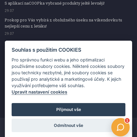
S aplikací naCOOPka vybrané produkty ještě levněji!
29.07
Prokop pro Vás vybírá z obslužného úseku na víkendovku tu
nejlepší cenu z letáku!
29.07
Prokop pro Vás vybírá z obslužného úseku na víkendovku tu
nejlepší cenu z letáku!
Souhlas s použitím COOKIES
29.07
Pro správnou funkci webu a jeho optimalizaci
Kup špekáčky od Váhaly a vyhraj s naCOOPkou sekerku Fiskars
používáme soubory cookies. Některé cookies soubory
jsou technicky nezbytné, jiné soubory cookies se
29.07
používají pro analytické a marketingové účely. K jejich
Prokop pro Vás vybírá na víkendovku ty nejlepší ceny z letáku!
využívání potřebujeme váš souhlas.
29.07
Upravit nastavení cookies
Přijmout vše
Odmítnout vše
Copyright ©2026 Jednota, spotřební družstvo v Hodoníně
Změnit souhlas s použitím COOKIES
Kontakt